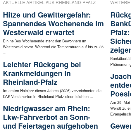
AKTUELLE ARTIKEL AUS RHEINLAND-PFALZ
WEITERE
Hitze und Gewittergefahr:
Rückg
Spannendes Wochenende im
Bankü
Westerwald erwartet
Pfalz:
Siche
Ein heißes Wochenende steht den Bewohnern im
Westerwald bevor. Während die Temperaturen auf bis zu 36
zeige
...
Banküberfäl
Leichter Rückgang bei
Phänomen ge
Krankmeldungen in
Joach
Rheinland-Pfalz
entde
Im ersten Halbjahr dieses Jahres (2026) verzeichneten die
Poesi
DAK-Versicherten in Rheinland-Pfalz einen leichten ...
Am 29. Mai
Niedrigwasser am Rhein:
Wendt zu ei
Evangelische
Lkw-Fahrverbot an Sonn-
und Feiertagen aufgehoben
Gewer