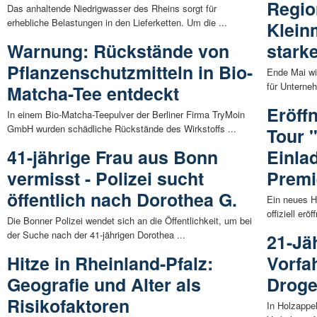
Region
Das anhaltende Niedrigwasser des Rheins sorgt für
erhebliche Belastungen in den Lieferketten. Um die ...
Klein
Warnung: Rückstände von
stark
Pflanzenschutzmitteln in Bio-
Ende Mai wi
für Unterne
Matcha-Tee entdeckt
Eröff
In einem Bio-Matcha-Teepulver der Berliner Firma TryMoin
GmbH wurden schädliche Rückstände des Wirkstoffs ...
Tour 
41-jährige Frau aus Bonn
Einla
vermisst - Polizei sucht
Prem
öffentlich nach Dorothea G.
Ein neues H
offiziell er
Die Bonner Polizei wendet sich an die Öffentlichkeit, um bei
der Suche nach der 41-jährigen Dorothea ...
21-Jä
Hitze in Rheinland-Pfalz:
Vorfa
Geografie und Alter als
Droge
Risikofaktoren
In Holzapp