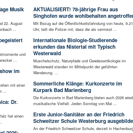
Tage Musik
AKTUALISIERT! 78-jährige Frau aus
Singhofen wurde wohlbehalten angetroffe
d 22. August
Mit Bezug auf die Öffentlichkeitsfahndung von heute, 9.21
enbach ...
Uhr, teilt die Polizei mit, dass die als vermisst ...
begeistert
Internationale Biologie-Studierende
erkunden das Nistertal mit Typisch
Westerwald
autmomente und
recker ...
Muschelschutz, Naturpfade und Gewässerökologie im
Westerwald standen im Mittelpunkt der geführten
sshow im
Wanderung. ...
Sommerliche Klänge: Kurkonzerte im
tehen mit einer
Kurpark Bad Marienberg
 ...
Die Kurkonzerte in Bad Marienberg bieten auch 2026 wied
ica: Dr.
musikalische Vielfalt. Jeden Sonntag von Mai ...
Erste Junior-Sanitäter an der Friedrich
falz hat einen
Schweitzer Schule Westerburg ausgebilde
..
An der Friedrich Schweitzer Schule, derzeit in Hachenbur
al 2026: