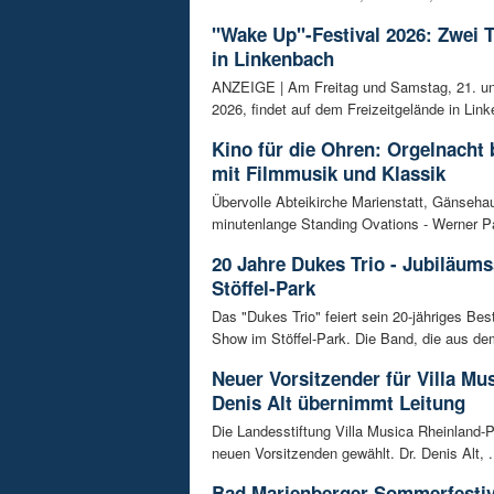
"Wake Up"-Festival 2026: Zwei 
in Linkenbach
ANZEIGE | Am Freitag und Samstag, 21. un
2026, findet auf dem Freizeitgelände in Link
Kino für die Ohren: Orgelnacht 
mit Filmmusik und Klassik
Übervolle Abteikirche Marienstatt, Gänseh
minutenlange Standing Ovations - Werner Pa
20 Jahre Dukes Trio - Jubiläum
Stöffel-Park
Das "Dukes Trio" feiert sein 20-jähriges Bes
Show im Stöffel-Park. Die Band, die aus dem
Neuer Vorsitzender für Villa Mus
Denis Alt übernimmt Leitung
Die Landesstiftung Villa Musica Rheinland-P
neuen Vorsitzenden gewählt. Dr. Denis Alt, .
Bad Marienberger Sommerfestiv