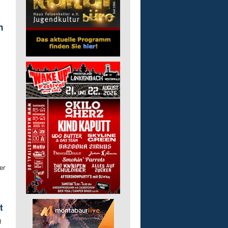
n
er
t
g