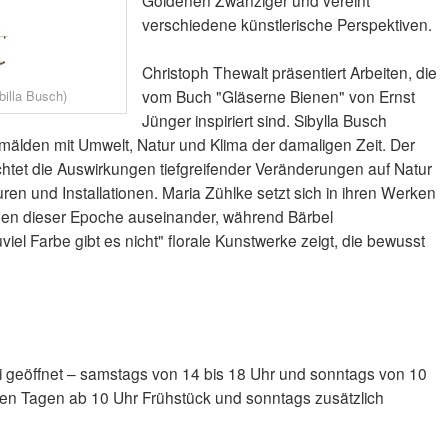
verschiedene künstlerische Perspektiven.
Christoph Thewalt präsentiert Arbeiten, die
vom Buch "Gläserne Bienen" von Ernst
billa Busch)
Jünger inspiriert sind. Sibylla Busch
Gemälden mit Umwelt, Natur und Klima der damaligen Zeit. Der
htet die Auswirkungen tiefgreifender Veränderungen auf Natur
en und Installationen. Maria Zühlke setzt sich in ihren Werken
nen dieser Epoche auseinander, während Bärbel
iel Farbe gibt es nicht" florale Kunstwerke zeigt, die bewusst
uni geöffnet – samstags von 14 bis 18 Uhr und sonntags von 10
iden Tagen ab 10 Uhr Frühstück und sonntags zusätzlich