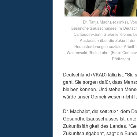
Dr. Tanja Machalet (links), Vo
Gesundheitsausschusses im Deutsch
Caritasdirektorin Stefanie Krones
Austausch über die Zukunft der 
Herausforderungen sozialer Arbeit 
Westerwald-Rhein-Lahn. (Foto: Carita
Pöritzsch)
Deutschland (VKAD) tätig ist. "Sie 
geht. Sie sorgen dafür, dass Men
bleiben können. Und stehen Mensc
würde unser Gemeinwesen nicht fu
Dr. Machalet, die seit 2021 dem D
Gesundheitsausschusses ist, unters
Zukunftsfähigkeit des Landes. "Ges
Zukunftsaufgaben", sagt die Bun