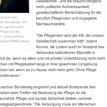
Gesellschaft - und sie braucht dringend
mehr politische Aufmerksamkeit,
gesellschaftliche Wertschätzung für die
rsitzende des
beruflich Pflegenden und engagierte
en Bundestag, und
Nachwuchskräfte.
 beim gemeinsamen
Pflege und die
"Die Pflegenden sind der Kitt, der unsere
im Caritasverband
Gesellschaft zusammen hält", betont
sverband WWRL/Holger
Krones, die zudem auch im Vorstand des
Verbandes katholischer Altenhilfe in
sind da, wenn es allein und mit privater Unterstützung nicht mehr
schen mit Pflegebedarf lange in ihrer gewohnten Umgebung
hen bei, wenn es zu Hause nicht mehr geht. Ohne Pflege
nktionieren."
eutschen Bundestag angehört und aktuell Vorsitzende des
trich beim Treffen die Bedeutung der Pflege für die
undheit, Pflege und soziale Sicherheit bleiben zentrale
destagsabgeordnete. "Die Versorgung muss am Menschen