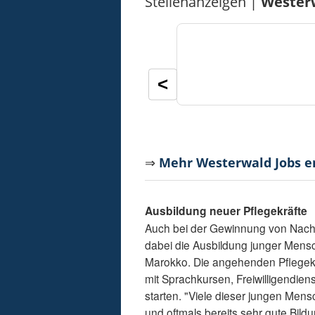
Stellenanzeigen |
Wester
<
⇒
Mehr Westerwald Jobs 
Ausbildung neuer Pflegekräfte
Auch bei der Gewinnung von Nachw
dabei die Ausbildung junger Mensc
Marokko. Die angehenden Pflegekr
mit Sprachkursen, Freiwilligendiens
starten. "Viele dieser jungen Men
und oftmals bereits sehr gute Bild