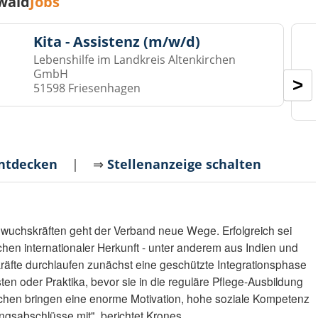
wald
Jobs
Kita - Assistenz (m/w/d)
Lebenshilfe im Landkreis Altenkirchen
GmbH
>
51598 Friesenhagen
entdecken
| ⇒
Stellenanzeige schalten
uchskräften geht der Verband neue Wege. Erfolgreich sei
hen internationaler Herkunft - unter anderem aus Indien und
äfte durchlaufen zunächst eine geschützte Integrationsphase
ten oder Praktika, bevor sie in die reguläre Pflege-Ausbildung
schen bringen eine enorme Motivation, hohe soziale Kompetenz
ungsabschlüsse mit", berichtet Krones.