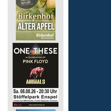
Pädagogische Fachkraft
für die Wohnstätte
Lebenshilfe im Landkreis Altenk
GmbH
57632 Flammersfeld