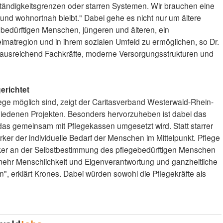
ständigkeitsgrenzen oder starren Systemen. Wir brauchen eine
h und wohnortnah bleibt." Dabei gehe es nicht nur um ältere
bedürftigen Menschen, jüngeren und älteren, ein
imatregion und in ihrem sozialen Umfeld zu ermöglichen, so Dr.
s ausreichend Fachkräfte, moderne Versorgungsstrukturen und
erichtet
lege möglich sind, zeigt der Caritasverband Westerwald-Rhein-
chiedenen Projekten. Besonders hervorzuheben ist dabei das
 das gemeinsam mit Pflegekassen umgesetzt wird. Statt starrer
ker der individuelle Bedarf der Menschen im Mittelpunkt. Pflege
stärker an der Selbstbestimmung des pflegebedürftigen Menschen
r mehr Menschlichkeit und Eigenverantwortung und ganzheitliche
en", erklärt Krones. Dabei würden sowohl die Pflegekräfte als