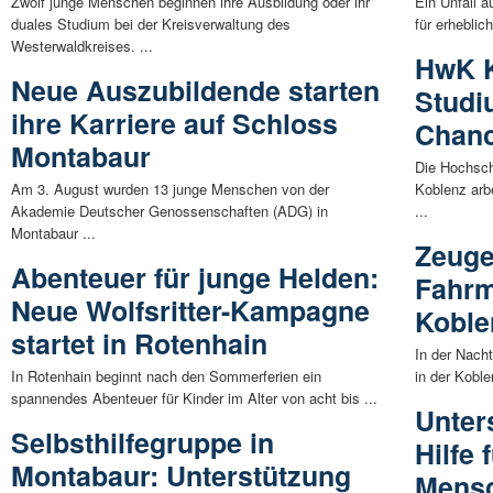
Zwölf junge Menschen beginnen ihre Ausbildung oder ihr
Ein Unfall a
duales Studium bei der Kreisverwaltung des
für erheblic
Westerwaldkreises. ...
HwK K
Neue Auszubildende starten
Studi
ihre Karriere auf Schloss
Chanc
Montabaur
Die Hochsc
Am 3. August wurden 13 junge Menschen von der
Koblenz arb
Akademie Deutscher Genossenschaften (ADG) in
...
Montabaur ...
Zeuge
Abenteuer für junge Helden:
Fahrm
Neue Wolfsritter-Kampagne
Koble
startet in Rotenhain
In der Nach
In Rotenhain beginnt nach den Sommerferien ein
in der Koble
spannendes Abenteuer für Kinder im Alter von acht bis ...
Unter
Selbsthilfegruppe in
Hilfe
Montabaur: Unterstützung
Mensc