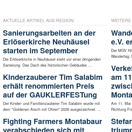
AKTUELLE ARTIKEL AUS REGION
WEITERE
Sanierungsarbeiten an der
Wande
Erlöserkirche Neuhäusel
e.V. 
starten im September
Der MGV Höh
Wandertag, b
Die Erlöserkirche in Neuhäusel steht vor einer dringenden
Sanierung. Das Dach des historischen Gebäudes ...
Verke
Kinderzauberer Tim Salabim
am 11
erhält renommierten Preis
zwisc
auf der GAUKLERFESTung
Mont
Der Kinder- und Familienzauberer Tim Salabim wurde mit
Am 11. Mai 
dem "Goldenen Arsch mit Ohren" 2026 ausgezeichnet. ...
Richtung Fr
Fighting Farmers Montabaur
Stefan
verabschieden sich mit
trium