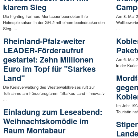
klarem Sieg
Camp
Die Fighting Farmers Montabaur beendeten ihre
Am 8. Mai 2
Heimspielsaison in der GFL2 mit einem beeindruckenden
Wettbewerb
Sieg. ...
...
Rheinland-Pfalz-weiter
Koble
LEADER-Förderaufruf
Paketd
gestartet: Zehn Millionen
Am 6. Mai 2
in der Kurie
Euro im Topf für "Starkes
Land"
Mordf
gegen
Die Kreisverwaltung des Westerwaldkreises ruft zur
Teilnahme am Förderprogramm "Starkes Land - innovativ,
Koble
...
Im Jahr 199
Einladung zum Leseabend:
Touristin na
Weihnachtskomödie im
Stipe
Raum Montabaur
Land