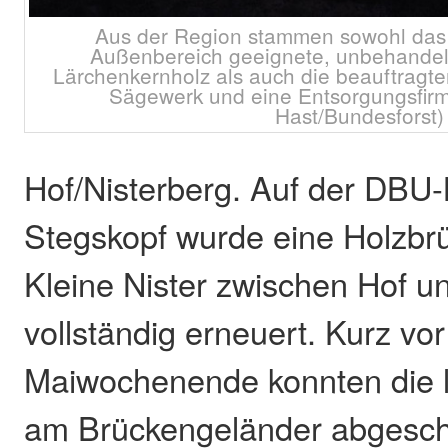
Aus der Region stammen sowohl das
Außenbereich geeignete, unbehandel
Lärchenkernholz als auch die beauftragt
Sägewerk und eine Entsorgungsfirma
Hast/Bundesforst)
Hof/Nisterberg. Auf der DBU-
Stegskopf wurde eine Holzbrü
Kleine Nister zwischen Hof u
vollständig erneuert. Kurz vo
Maiwochenende konnten die l
am Brückengeländer abgesch