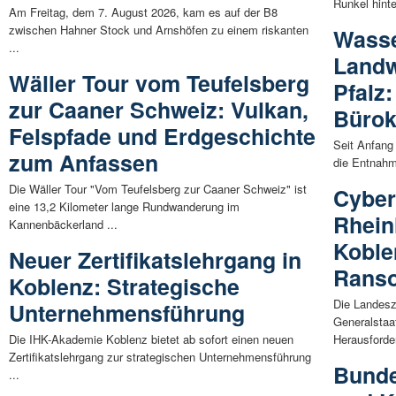
Runkel hinte
Am Freitag, dem 7. August 2026, kam es auf der B8
zwischen Hahner Stock und Arnshöfen zu einem riskanten
Wasse
...
Landw
Wäller Tour vom Teufelsberg
Pfalz
zur Caaner Schweiz: Vulkan,
Bürok
Felspfade und Erdgeschichte
Seit Anfang
zum Anfassen
die Entnahm
Die Wäller Tour "Vom Teufelsberg zur Caaner Schweiz" ist
Cyberk
eine 13,2 Kilometer lange Rundwanderung im
Rheinl
Kannenbäckerland ...
Koble
Neuer Zertifikatslehrgang in
Rans
Koblenz: Strategische
Die Landesz
Unternehmensführung
Generalstaa
Die IHK-Akademie Koblenz bietet ab sofort einen neuen
Herausforde
Zertifikatslehrgang zur strategischen Unternehmensführung
Bunde
...