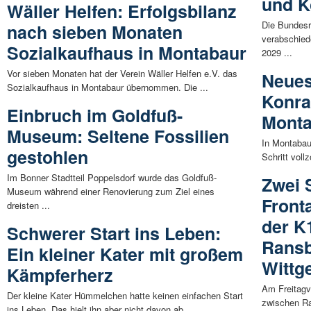
und 
Wäller Helfen: Erfolgsbilanz
Die Bundesr
nach sieben Monaten
verabschied
Sozialkaufhaus in Montabaur
2029 ...
Vor sieben Monaten hat der Verein Wäller Helfen e.V. das
Neues
Sozialkaufhaus in Montabaur übernommen. Die ...
Konra
Einbruch im Goldfuß-
Mont
Museum: Seltene Fossilien
In Montabau
gestohlen
Schritt voll
Im Bonner Stadtteil Poppelsdorf wurde das Goldfuß-
Zwei 
Museum während einer Renovierung zum Ziel eines
Front
dreisten ...
der K
Schwerer Start ins Leben:
Rans
Ein kleiner Kater mit großem
Wittge
Kämpferherz
Am Freitagvo
Der kleine Kater Hümmelchen hatte keinen einfachen Start
zwischen Ra
ins Leben. Das hielt ihn aber nicht davon ab, ...