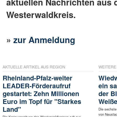
aktuellen Nachrichten aus
Westerwaldkreis.
»
zur Anmeldung
AKTUELLE ARTIKEL AUS REGION
WEITERE
Rheinland-Pfalz-weiter
Wiedw
LEADER-Förderaufruf
ein s
gestartet: Zehn Millionen
der B
Euro im Topf für "Starkes
Weiße
Land"
Die sechste
von Neustadt
Die Kreisverwaltung des Westerwaldkreises ruft zur