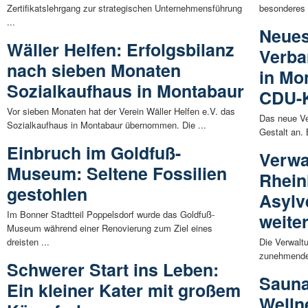
Zertifikatslehrgang zur strategischen Unternehmensführung
besonderes K
...
Neue
Wäller Helfen: Erfolgsbilanz
Verba
nach sieben Monaten
in Mo
Sozialkaufhaus in Montabaur
CDU-K
Vor sieben Monaten hat der Verein Wäller Helfen e.V. das
Das neue V
Sozialkaufhaus in Montabaur übernommen. Die ...
Gestalt an.
Einbruch im Goldfuß-
Verwa
Museum: Seltene Fossilien
Rhein
gestohlen
Asylv
Im Bonner Stadtteil Poppelsdorf wurde das Goldfuß-
weite
Museum während einer Renovierung zum Ziel eines
dreisten ...
Die Verwaltu
zunehmenden
Schwerer Start ins Leben:
Sauna
Ein kleiner Kater mit großem
Welln