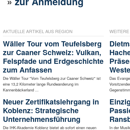
»
zur Anmeldung
AKTUELLE ARTIKEL AUS REGION
WEITERE
Wäller Tour vom Teufelsberg
Dietm
zur Caaner Schweiz: Vulkan,
Hache
Felspfade und Erdgeschichte
Präse
zum Anfassen
Weste
Die Wäller Tour "Vom Teufelsberg zur Caaner Schweiz" ist
Das Evangel
eine 13,2 Kilometer lange Rundwanderung im
Vorsitzende
Kannenbäckerland ...
Gegenstimm
Neuer Zertifikatslehrgang in
Einzi
Koblenz: Strategische
Passi
Unternehmensführung
Rans
Die IHK-Akademie Koblenz bietet ab sofort einen neuen
In der Musi