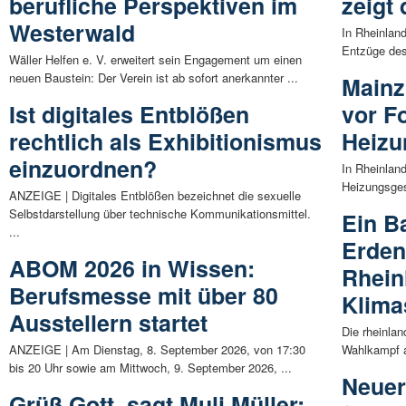
berufliche Perspektiven im
zeigt
Westerwald
In Rheinland
Entzüge des
Wäller Helfen e. V. erweitert sein Engagement um einen
neuen Baustein: Der Verein ist ab sofort anerkannter ...
Mainz
Ist digitales Entblößen
vor F
rechtlich als Exhibitionismus
Heizu
einzuordnen?
In Rheinlan
Heizungsges
ANZEIGE | Digitales Entblößen bezeichnet die sexuelle
Selbstdarstellung über technische Kommunikationsmittel.
Ein B
...
Erden
ABOM 2026 in Wissen:
Rhein
Berufsmesse mit über 80
Klima
Ausstellern startet
Die rheinla
ANZEIGE | Am Dienstag, 8. September 2026, von 17:30
Wahlkampf a
bis 20 Uhr sowie am Mittwoch, 9. September 2026, ...
Neuer
Grüß Gott, sagt Muli Müller: