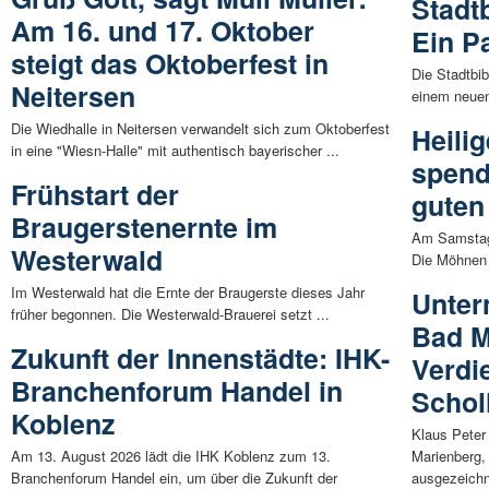
Stadt
Am 16. und 17. Oktober
Ein P
steigt das Oktoberfest in
Die Stadtbib
Neitersen
einem neuen
Die Wiedhalle in Neitersen verwandelt sich zum Oktoberfest
Heili
in eine "Wiesn-Halle" mit authentisch bayerischer ...
spend
Frühstart der
guten
Braugerstenernte im
Am Samstag (
Westerwald
Die Möhnen f
Im Westerwald hat die Ernte der Braugerste dieses Jahr
Unter
früher begonnen. Die Westerwald-Brauerei setzt ...
Bad M
Zukunft der Innenstädte: IHK-
Verdi
Branchenforum Handel in
Schol
Koblenz
Klaus Peter
Am 13. August 2026 lädt die IHK Koblenz zum 13.
Marienberg,
Branchenforum Handel ein, um über die Zukunft der
ausgezeichne