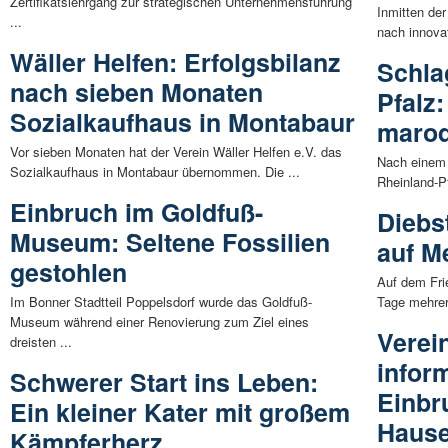
Zertifikatslehrgang zur strategischen Unternehmensführung
Inmitten de
...
nach innova
Wäller Helfen: Erfolgsbilanz
Schla
nach sieben Monaten
Pfalz:
Sozialkaufhaus in Montabaur
marod
Vor sieben Monaten hat der Verein Wäller Helfen e.V. das
Nach einem 
Sozialkaufhaus in Montabaur übernommen. Die ...
Rheinland-P
Einbruch im Goldfuß-
Diebs
Museum: Seltene Fossilien
auf M
gestohlen
Auf dem Fri
Im Bonner Stadtteil Poppelsdorf wurde das Goldfuß-
Tage mehrer
Museum während einer Renovierung zum Ziel eines
Verei
dreisten ...
infor
Schwerer Start ins Leben:
Einbr
Ein kleiner Kater mit großem
Hause
Kämpferherz