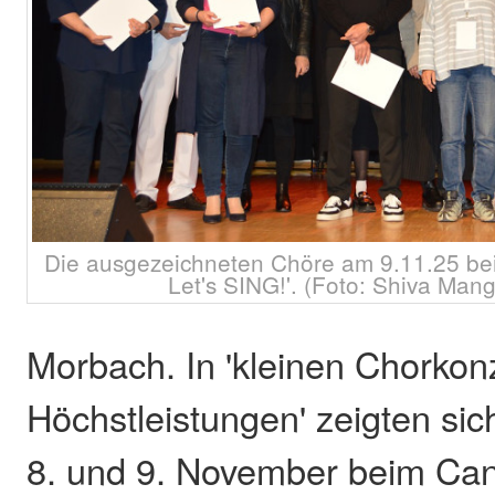
Die ausgezeichneten Chöre am 9.11.25 b
Let's SING!'. (Foto: Shiva Ma
Morbach. In 'kleinen Chorkon
Höchstleistungen' zeigten si
8. und 9. November beim Can