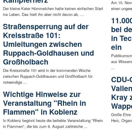
Am 10. Nove
Der kleine Kater Hümmelchen hatte keinen einfachen Start
einen ungew
ins Leben. Das hielt ihn aber nicht davon ab, ...
11.00
Straßensperrung auf der
bei d
Kreisstraße 101:
in Te
Umleitungen zwischen
ein
Ruppach-Goldhausen und
Publikumsma
Großholbach
aus Wissens
...
Die Kreisstraße 101 wird in der kommenden Woche
zwischen Ruppach-Goldhausen und Großholbach für
CDU-
notwendige ...
Vallen
Wichtige Hinweise zur
Kray 
Veranstaltung "Rhein in
Wappe
Flammen" in Koblenz
Große Ehre f
In Koblenz beginnt heute die beliebte Veranstaltung "Rhein
Herz, Organi
in Flammen", die bis zum 9. August zahlreiche ...