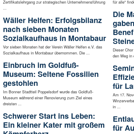
Zertifikatslehrgang zur strategischen Unternehmensführung
für alle" fin
...
Die M
Wäller Helfen: Erfolgsbilanz
gaben
nach sieben Monaten
Benef
Sozialkaufhaus in Montabaur
Stein
Vor sieben Monaten hat der Verein Wäller Helfen e.V. das
Dieser Chor
Sozialkaufhaus in Montabaur übernommen. Die ...
den Weg in 
Einbruch im Goldfuß-
Semin
Museum: Seltene Fossilien
Effiz
gestohlen
für L
Im Bonner Stadtteil Poppelsdorf wurde das Goldfuß-
Am 17. Nove
Museum während einer Renovierung zum Ziel eines
Winzerverba
dreisten ...
in ...
Schwerer Start ins Leben:
Entla
Ein kleiner Kater mit großem
für A
Kämpferherz