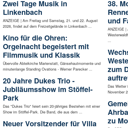
Zwei Tage Musik in
38. M
Linkenbach
Renne
und F
ANZEIGE | Am Freitag und Samstag, 21. und 22. August
2026, findet auf dem Freizeitgelände in Linkenbach ...
ANZEIGE | A
Westerwaldh
Kino für die Ohren:
...
Orgelnacht begeistert mit
Wechs
Filmmusik und Klassik
Weste
Übervolle Abteikirche Marienstatt, Gänsehautmomente und
zum D
minutenlange Standing Ovations - Werner Parecker ...
auftr
20 Jahre Dukes Trio -
Das Wetter 
Jubiläumsshow im Stöffel-
November 20
Park
Gemei
Das "Dukes Trio" feiert sein 20-jähriges Bestehen mit einer
Ahrba
Show im Stöffel-Park. Die Band, die aus dem ...
zu Mo
Neuer Vorsitzender für Villa