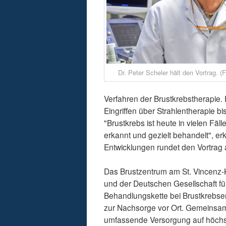
Dr. Peter Scheler hält den Vortrag. (F
Verfahren der Brustkrebstherapie.
Eingriffen über Strahlentherapie 
"Brustkrebs ist heute in vielen Fäll
erkannt und gezielt behandelt", erk
Entwicklungen rundet den Vortrag 
Das Brustzentrum am St. Vincenz-
und der Deutschen Gesellschaft für
Behandlungskette bei Brustkrebser
zur Nachsorge vor Ort. Gemeinsam m
umfassende Versorgung auf höchs