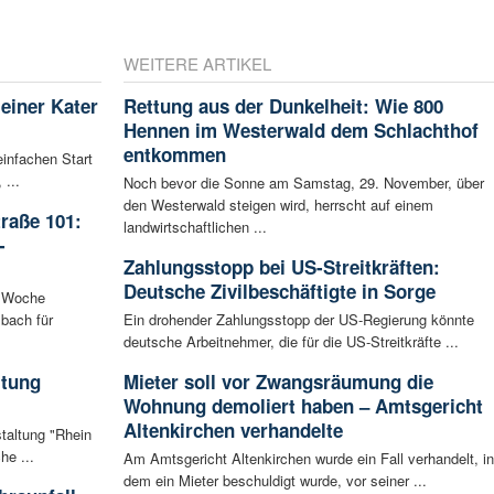
WEITERE ARTIKEL
leiner Kater
Rettung aus der Dunkelheit: Wie 800
Hennen im Westerwald dem Schlachthof
entkommen
infachen Start
 ...
Noch bevor die Sonne am Samstag, 29. November, über
den Westerwald steigen wird, herrscht auf einem
raße 101:
landwirtschaftlichen ...
-
Zahlungsstopp bei US-Streitkräften:
Deutsche Zivilbeschäftigte in Sorge
n Woche
bach für
Ein drohender Zahlungsstopp der US-Regierung könnte
deutsche Arbeitnehmer, die für die US-Streitkräfte ...
ltung
Mieter soll vor Zwangsräumung die
Wohnung demoliert haben – Amtsgericht
Altenkirchen verhandelte
staltung "Rhein
he ...
Am Amtsgericht Altenkirchen wurde ein Fall verhandelt, in
dem ein Mieter beschuldigt wurde, vor seiner ...