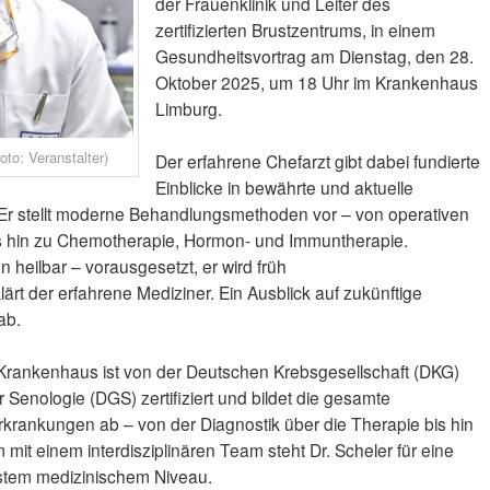
der Frauenklinik und Leiter des
zertifizierten Brustzentrums, in einem
Gesundheitsvortrag am Dienstag, den 28.
Oktober 2025, um 18 Uhr im Krankenhaus
Limburg.
oto: Veranstalter)
Der erfahrene Chefarzt gibt dabei fundierte
Einblicke in bewährte und aktuelle
 Er stellt moderne Behandlungsmethoden vor – von operativen
bis hin zu Chemotherapie, Hormon- und Immuntherapie.
en heilbar – vorausgesetzt, er wird früh
lärt der erfahrene Mediziner. Ein Ausblick auf zukünftige
ab.
Krankenhaus ist von der Deutschen Krebsgesellschaft (DKG)
 Senologie (DGS) zertifiziert und bildet die gesamte
krankungen ab – von der Diagnostik über die Therapie bis hin
it einem interdisziplinären Team steht Dr. Scheler für eine
tem medizinischem Niveau.