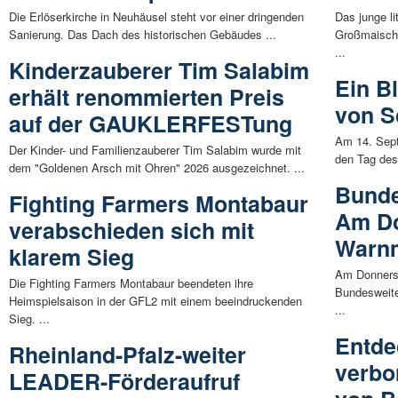
Die Erlöserkirche in Neuhäusel steht vor einer dringenden
Das junge li
Sanierung. Das Dach des historischen Gebäudes ...
Großmaische
...
Kinderzauberer Tim Salabim
Ein Bl
erhält renommierten Preis
von S
auf der GAUKLERFESTung
Am 14. Sept
Der Kinder- und Familienzauberer Tim Salabim wurde mit
den Tag des
dem "Goldenen Arsch mit Ohren" 2026 ausgezeichnet. ...
Bunde
Fighting Farmers Montabaur
Am Do
verabschieden sich mit
Warnm
klarem Sieg
Am Donnerst
Die Fighting Farmers Montabaur beendeten ihre
Bundesweite
Heimspielsaison in der GFL2 mit einem beeindruckenden
...
Sieg. ...
Entde
Rheinland-Pfalz-weiter
verbo
LEADER-Förderaufruf