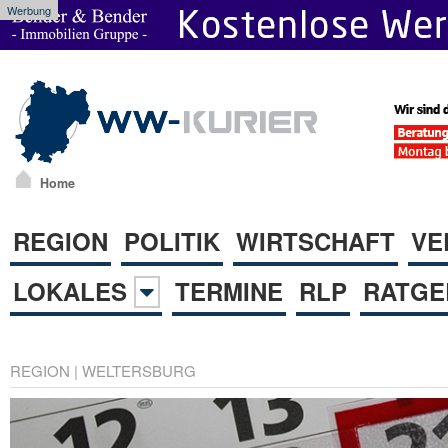
Werbung
Home
REGION
POLITIK
WIRTSCHAFT
VE
LOKALES
TERMINE
RLP
RATGE
REGION
|
WELTERSBURG