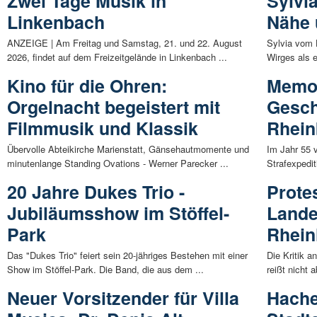
Zwei Tage Musik in
Sylvi
Linkenbach
Nähe 
ANZEIGE | Am Freitag und Samstag, 21. und 22. August
Sylvia vom 
2026, findet auf dem Freizeitgelände in Linkenbach ...
Wirges als e
Kino für die Ohren:
Memora
Orgelnacht begeistert mit
Gesch
Filmmusik und Klassik
Rhein
Übervolle Abteikirche Marienstatt, Gänsehautmomente und
Im Jahr 55 v
minutenlange Standing Ovations - Werner Parecker ...
Strafexpedi
20 Jahre Dukes Trio -
Prote
Jubiläumsshow im Stöffel-
Lande
Park
Rhein
Das "Dukes Trio" feiert sein 20-jähriges Bestehen mit einer
Die Kritik 
Show im Stöffel-Park. Die Band, die aus dem ...
reißt nicht 
Neuer Vorsitzender für Villa
Hache