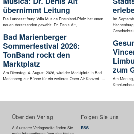
Musica: Dr. Denis Alt
Stadt
übernimmt Leitung
erleb
Die Landesstiftung Villa Musica Rheinland-Pfalz hat einen
Im Septembe
neuen Vorsitzenden gewählt. Dr. Denis Alt, ...
Hachenburg 
Geschichtsin
Bad Marienberger
Gesun
Sommerfestival 2026:
Vince
TonBand rockt den
Limbu
Marktplatz
zum G
Am Dienstag, 4. August 2026, wird der Marktplatz in Bad
Marienberg zur Bühne für ein weiteres Open-Air-Konzert. ...
Am Montag, 
Krankenhau
Über den Verlag
Folgen Sie uns
Auf unserer Verlagsseite finden Sie
RSS
mehr Informationen über den Verlag