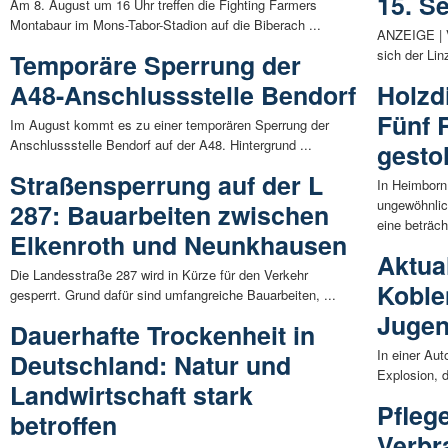
15. S
Am 8. August um 16 Uhr treffen die Fighting Farmers
Montabaur im Mons-Tabor-Stadion auf die Biberach ...
ANZEIGE | V
sich der Lin
Temporäre Sperrung der
A48-Anschlussstelle Bendorf
Holzd
Fünf 
Im August kommt es zu einer temporären Sperrung der
Anschlussstelle Bendorf auf der A48. Hintergrund ...
gesto
Straßensperrung auf der L
In Heimbor
ungewöhnlic
287: Bauarbeiten zwischen
eine beträcht
Elkenroth und Neunkhausen
Aktual
Die Landesstraße 287 wird in Kürze für den Verkehr
Koble
gesperrt. Grund dafür sind umfangreiche Bauarbeiten, ...
Jugen
Dauerhafte Trockenheit in
In einer Aut
Deutschland: Natur und
Explosion, 
Landwirtschaft stark
Pfleg
betroffen
Verbr