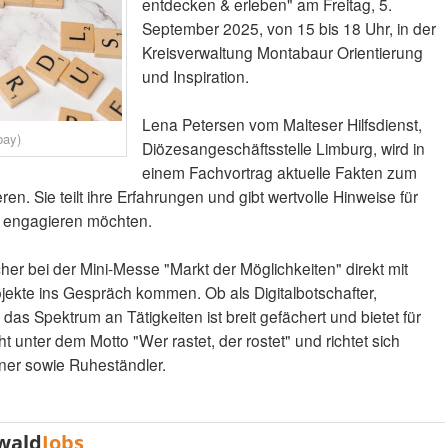
entdecken & erleben" am Freitag, 5.
September 2025, von 15 bis 18 Uhr, in der
Kreisverwaltung Montabaur Orientierung
und Inspiration.
Lena Petersen vom Malteser Hilfsdienst,
bay)
Diözesangeschäftsstelle Limburg, wird in
einem Fachvortrag aktuelle Fakten zum
n. Sie teilt ihre Erfahrungen und gibt wertvolle Hinweise für
ch engagieren möchten.
r bei der Mini-Messe "Markt der Möglichkeiten" direkt mit
jekte ins Gespräch kommen. Ob als Digitalbotschafter,
das Spektrum an Tätigkeiten ist breit gefächert und bietet für
t unter dem Motto "Wer rastet, der rostet" und richtet sich
er sowie Ruheständler.
wald
Jobs