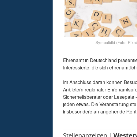
Symbolbild (Foto: Pixa
Ehrenamt in Deutschland präsentiere
Interessierte, die sich ehrenamtli
Im Anschluss daran können Besuche
Anbietern regionaler Ehrenamtspro
Sicherheitsberater oder Lesepate - 
jeden etwas. Die Veranstaltung steh
insbesondere an angehende Rentn
Stellenanzeigen |
Wester