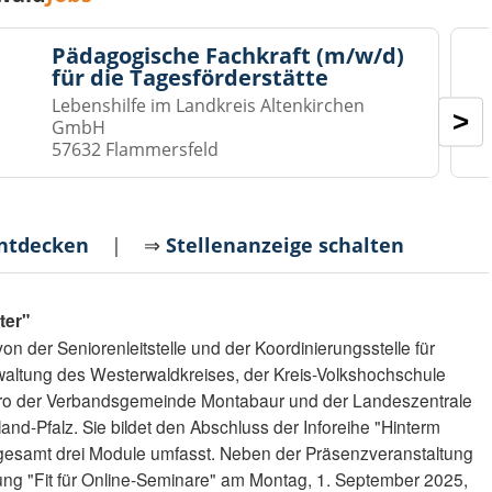
Pädagogische Fachkraft (m/w/d)
für die Tagesförderstätte
Lebenshilfe im Landkreis Altenkirchen
>
GmbH
57632 Flammersfeld
entdecken
| ⇒
Stellenanzeige schalten
ter"
von der Seniorenleitstelle und der Koordinierungsstelle für
waltung des Westerwaldkreises, der Kreis-Volkshochschule
ro der Verbandsgemeinde Montabaur und der Landeszentrale
and-Pfalz. Sie bildet den Abschluss der Inforeihe "Hinterm
sgesamt drei Module umfasst. Neben der Präsenzveranstaltung
tung "Fit für Online-Seminare" am Montag, 1. September 2025,