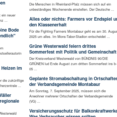
ben
Die Menschen in Rheinland-Pfalz müssen sich auf ein
unbeständiges Wochenende einstellen. Der Deutsche ...
t ein neuer
Alles oder nichts: Farmers vor Endspiel 
nz ...
den Klassenerhalt
bine Bode
Für die Fighting Farmers Montabaur geht es am 30. Augu
ndlich"
2025 um alles. Im Mons-Tabor-Stadion entscheidet ...
Grüne Westerwald feiern drittes
nem
Sommerfest mit Politik und Gemeinschaft
tsellerautorin
Der Kreisverband Westerwald von BÜNDNIS 90/DIE
GRÜNEN lud Ende August zum dritten Sommerfest ins b-
s Heizen im
05 ...
Geplante Stromabschaltung in Ortschafte
r die zukünftige
der Verbandsgemeinde Montabaur
herzentrale ...
Am Sonntag, 7. September 2025, müssen sich die
Wäller
Anwohner mehrerer Ortschaften der Verbandsgemeinde
regionale
(VG) ...
Versicherungsschutz für Balkonkraftwerk
 Westerwald
Was Verbraucher wissen sollten