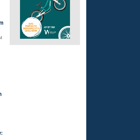
um
st
n
e: