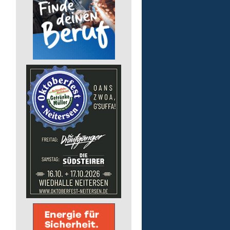
pädagogische Fachkraft
in Teilzeit
Lebenshilfe im Landkreis Altenk
GmbH
57537 Wissen