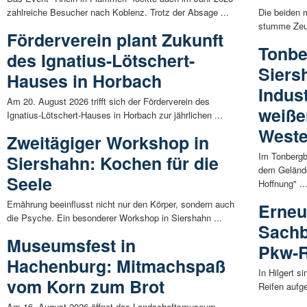
zahlreiche Besucher nach Koblenz. Trotz der Absage ...
Die beiden m
stumme Zeug
Förderverein plant Zukunft
Tonb
des Ignatius-Lötschert-
Siers
Hauses in Horbach
Indus
Am 20. August 2026 trifft sich der Förderverein des
weiße
Ignatius-Lötschert-Hauses in Horbach zur jährlichen ...
Weste
Zweitägiger Workshop in
Im Tonberg
Siershahn: Kochen für die
dem Geländ
Seele
Hoffnung" ..
Ernährung beeinflusst nicht nur den Körper, sondern auch
Erneu
die Psyche. Ein besonderer Workshop in Siershahn ...
Sachb
Museumsfest in
Pkw-R
Hachenburg: Mitmachspaß
In Hilgert 
vom Korn zum Brot
Reifen aufge
Am 16. August 2026 öffnet das Landschaftsmuseum