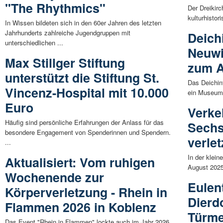
"The Rhythmics"
Der Dreikirc
kulturhistor
In Wissen bildeten sich in den 60er Jahren des letzten
Jahrhunderts zahlreiche Jugendgruppen mit
Deich
unterschiedlichen ...
Neuwi
Max Stillger Stiftung
zum A
unterstützt die Stiftung St.
Das Deichin
Vincenz-Hospital mit 10.000
ein Museum -
Euro
Verke
Häufig sind persönliche Erfahrungen der Anlass für das
Sechs
besondere Engagement von Spenderinnen und Spendern.
verlet
...
In der klei
Aktualisiert: Vom ruhigen
August 2025 
Wochenende zur
Eulen
Körperverletzung - Rhein in
Dierdo
Flammen 2026 in Koblenz
Türme
Das Event "Rhein in Flammen" lockte auch im Jahr 2026