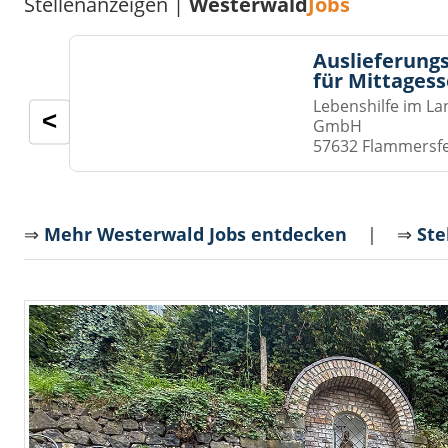
Stellenanzeigen |
Westerwald
Jobs
Auslieferungs
für Mittages
Lebenshilfe im La
<
GmbH
57632 Flammersf
⇒
Mehr Westerwald Jobs entdecken
| ⇒
Ste