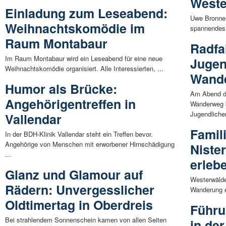
Weste
Einladung zum Leseabend:
Uwe Bronnert
Weihnachtskomödie im
spannendes B
Raum Montabaur
Radfa
Im Raum Montabaur wird ein Leseabend für eine neue
Jugen
Weihnachtskomödie organisiert. Alle Interessierten, ...
Wand
Humor als Brücke:
Am Abend d
Angehörigentreffen in
Wanderweg b
Jugendlicher
Vallendar
Famil
In der BDH-Klinik Vallendar steht ein Treffen bevor.
Angehörige von Menschen mit erworbener Hirnschädigung
Niste
...
erleb
Glanz und Glamour auf
Westerwälde
Rädern: Unvergesslicher
Wanderung en
Oldtimertag in Oberdreis
Führu
Bei strahlendem Sonnenschein kamen von allen Seiten
in de