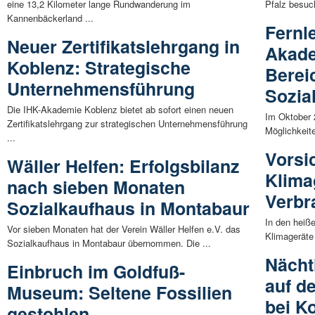
eine 13,2 Kilometer lange Rundwanderung im
Pfalz besuc
Kannenbäckerland ...
Fernl
Neuer Zertifikatslehrgang in
Akade
Koblenz: Strategische
Berei
Unternehmensführung
Sozia
Die IHK-Akademie Koblenz bietet ab sofort einen neuen
Im Oktober 
Zertifikatslehrgang zur strategischen Unternehmensführung
Möglichkeite
...
Vorsi
Wäller Helfen: Erfolgsbilanz
Klima
nach sieben Monaten
Verbr
Sozialkaufhaus in Montabaur
In den heiß
Vor sieben Monaten hat der Verein Wäller Helfen e.V. das
Klimageräte 
Sozialkaufhaus in Montabaur übernommen. Die ...
Nächt
Einbruch im Goldfuß-
auf d
Museum: Seltene Fossilien
bei K
gestohlen