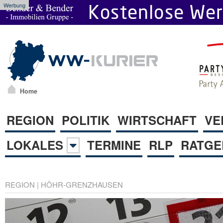
Werbung
Home
REGION
POLITIK
WIRTSCHAFT
VE
LOKALES
TERMINE
RLP
RATGE
REGION
|
HÖHR-GRENZHAUSEN