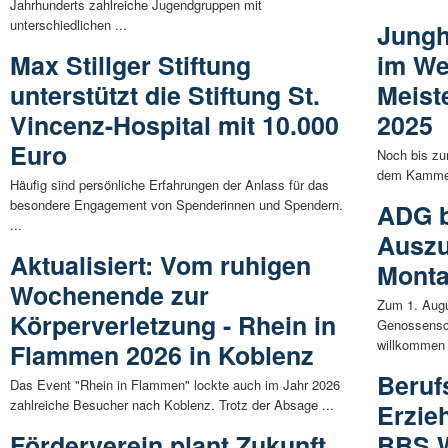
Jahrhunderts zahlreiche Jugendgruppen mit
unterschiedlichen ...
Jungh
Max Stillger Stiftung
im We
unterstützt die Stiftung St.
Meist
Vincenz-Hospital mit 10.000
2025
Euro
Noch bis zu
dem Kammer
Häufig sind persönliche Erfahrungen der Anlass für das
besondere Engagement von Spenderinnen und Spendern.
ADG b
...
Auszu
Aktualisiert: Vom ruhigen
Mont
Wochenende zur
Zum 1. Augu
Körperverletzung - Rhein in
Genossensc
willkommen 
Flammen 2026 in Koblenz
Beruf
Das Event "Rhein in Flammen" lockte auch im Jahr 2026
zahlreiche Besucher nach Koblenz. Trotz der Absage ...
Erzie
Förderverein plant Zukunft
BBS W