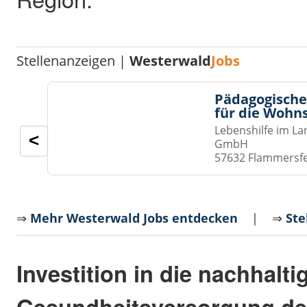
Stellenanzeigen |
Westerwald
Jobs
Pädagogische
für die Wohn
Lebenshilfe im La
<
GmbH
57632 Flammersf
⇒
Mehr Westerwald Jobs entdecken
| ⇒
Ste
Investition in die nachhalti
Gesundheitsversorgung de