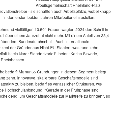
Arbeitsgemeinschaft Rheinland-Pfalz.
vationstreiber - sie schafften auch Arbeitsplätze, wobei knapp
 in den ersten beiden Jahren Mitarbeiter einzustellen.
hmend vielfältiger: 10.501 Frauen wagten 2024 den Schritt in
 seit über einem Jahrzehnt nicht mehr. Mit einem Anteil von 33,4
ht über dem Bundesdurchschnitt. Auch internationale
ozent der Gründer aus Nicht-EU-Staaten, was rund zehn
lfalt ist ein klarer Standortvorteil", betont Karina Szwede,
r Rheinhessen.
holbedarf: Mit nur 65 Gründungen in diesem Segment belegt
ng zehn. Innovative, skalierbare Geschäftsmodelle sind
attraktiv zu bleiben, bedarf es verlässlicher Strukturen, wie
ge Hochschulanbindung. "Gerade in der Frühphase sind
cheidend, um Geschäftsmodelle zur Marktreife zu bringen", so