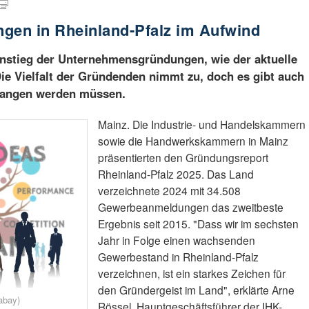
en in Rheinland-Pfalz im Aufwind
Anstieg der Unternehmensgründungen, wie der aktuelle
ie Vielfalt der Gründenden nimmt zu, doch es gibt auch
gangen werden müssen.
Mainz. Die Industrie- und Handelskammern
sowie die Handwerkskammern in Mainz
präsentierten den Gründungsreport
Rheinland-Pfalz 2025. Das Land
verzeichnete 2024 mit 34.508
Gewerbeanmeldungen das zweitbeste
Ergebnis seit 2015. "Dass wir im sechsten
Jahr in Folge einen wachsenden
Gewerbestand in Rheinland-Pfalz
verzeichnen, ist ein starkes Zeichen für
den Gründergeist im Land", erklärte Arne
abay)
Rössel, Hauptgeschäftsführer der IHK-