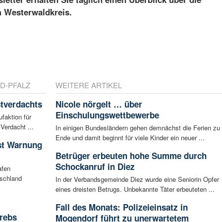
m Westerwaldkreis.
D-PFALZ
WEITERE ARTIKEL
tverdachts
Nicole nörgelt … über
Einschulungswettbewerbe
faktion für
Verdacht ...
In einigen Bundesländern gehen demnächst die Ferien zu
Ende und damit beginnt für viele Kinder ein neuer ...
ist Warnung
Betrüger erbeuten hohe Summe durch
Schockanruf in Diez
afen
tschland
In der Verbandsgemeinde Diez wurde eine Seniorin Opfer
eines dreisten Betrugs. Unbekannte Täter erbeuteten ...
Fall des Monats: Polizeieinsatz in
rebs
Mogendorf führt zu unerwartetem