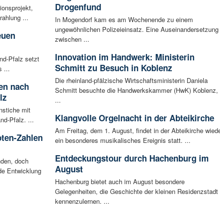
Drogenfund
ionsprojekt,
ahlung ...
In Mogendorf kam es am Wochenende zu einem
ungewöhnlichen Polizeieinsatz. Eine Auseinandersetzung
euen
zwischen ...
Innovation im Handwerk: Ministerin
nd-Pfalz setzt
Schmitt zu Besuch in Koblenz
 ...
Die rheinland-pfälzische Wirtschaftsministerin Daniela
ten nach
Schmitt besuchte die Handwerkskammer (HwK) Koblenz,
lz
...
nstiche mit
Klangvolle Orgelnacht in der Abteikirche
d-Pfalz. ...
Am Freitag, dem 1. August, findet in der Abteikirche wied
oten-Zahlen
ein besonderes musikalisches Ereignis statt. ...
Entdeckungstour durch Hachenburg im
nden, doch
August
nde Entwicklung
Hachenburg bietet auch im August besondere
Gelegenheiten, die Geschichte der kleinen Residenzstadt
kennenzulernen. ...