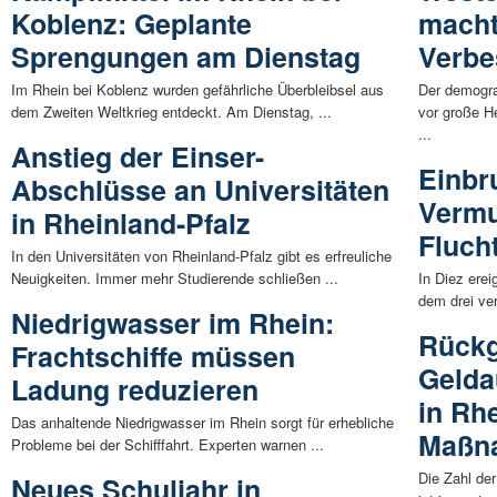
Koblenz: Geplante
macht
Sprengungen am Dienstag
Verbe
Im Rhein bei Koblenz wurden gefährliche Überbleibsel aus
Der demogra
dem Zweiten Weltkrieg entdeckt. Am Dienstag, ...
vor große H
...
Anstieg der Einser-
Einbr
Abschlüsse an Universitäten
Vermu
in Rheinland-Pfalz
Fluch
In den Universitäten von Rheinland-Pfalz gibt es erfreuliche
Neuigkeiten. Immer mehr Studierende schließen ...
In Diez erei
dem drei ve
Niedrigwasser im Rhein:
Rückg
Frachtschiffe müssen
Gelda
Ladung reduzieren
in Rhe
Das anhaltende Niedrigwasser im Rhein sorgt für erhebliche
Maßna
Probleme bei der Schifffahrt. Experten warnen ...
Die Zahl de
Neues Schuljahr in