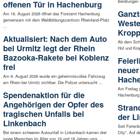
Beratungen 
offenen Tür in Hachenburg
Ganzt
Am 16. August 2026 öffnet das Forstamt Hachenburg
gemeinsam mit dem Waldbildungszentrum Rheinland-Pfalz
Weste
...
Kropp
Aktualisiert: Nach dem Auto
Ab dem Schu
bei Urmitz legt der Rhein
Hof und Kro
Bazooka-Rakete bei Koblenz
Feier
frei
neuer
Am 6. August 2026 wurde ein geheimnisvolles Fahrzeug
Hach
am Rhein bei Urmitz sichtbar. Die Polizei untersucht ...
Am Freitag 
Spendenaktion für die
Hachenburg d
Angehörigen der Opfer des
Stran
tragischen Unfalls bei
der Li
Linkenbach
Seit Ferienb
Bei einem schweren Autounfall in Linkenbach kamen drei
City". Auf d
junge Menschen im Alter von 19 und 16 Jahren ums ...