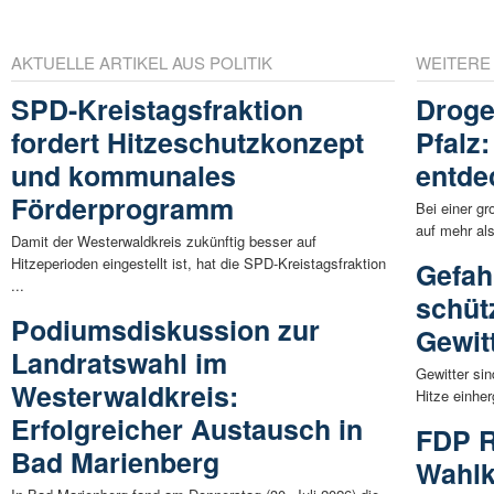
AKTUELLE ARTIKEL AUS POLITIK
WEITERE
SPD-Kreistagsfraktion
Droge
fordert Hitzeschutzkonzept
Pfalz
und kommunales
entde
Förderprogramm
Bei einer gr
auf mehr als
Damit der Westerwaldkreis zukünftig besser auf
Hitzeperioden eingestellt ist, hat die SPD-Kreistagsfraktion
Gefah
...
schüt
Podiumsdiskussion zur
Gewit
Landratswahl im
Gewitter si
Westerwaldkreis:
Hitze einhe
Erfolgreicher Austausch in
FDP R
Bad Marienberg
Wahlk