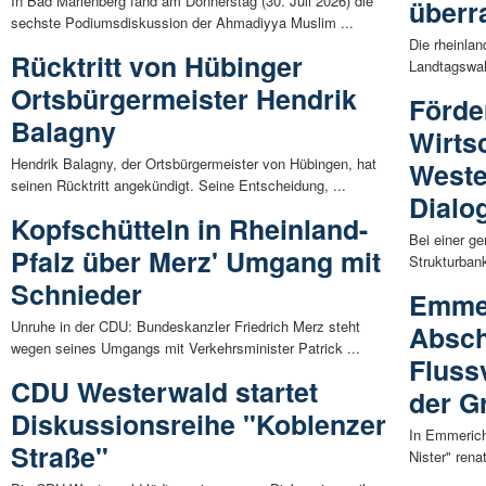
In Bad Marienberg fand am Donnerstag (30. Juli 2026) die
überr
sechste Podiumsdiskussion der Ahmadiyya Muslim ...
Die rheinlan
Rücktritt von Hübinger
Landtagswah
Ortsbürgermeister Hendrik
Förde
Balagny
Wirts
Hendrik Balagny, der Ortsbürgermeister von Hübingen, hat
Weste
seinen Rücktritt angekündigt. Seine Entscheidung, ...
Dialo
Kopfschütteln in Rheinland-
Bei einer g
Pfalz über Merz' Umgang mit
Strukturbank
Schnieder
Emmer
Unruhe in der CDU: Bundeskanzler Friedrich Merz steht
Absch
wegen seines Umgangs mit Verkehrsminister Patrick ...
Fluss
CDU Westerwald startet
der G
Diskussionsreihe "Koblenzer
In Emmerich
Straße"
Nister" rena