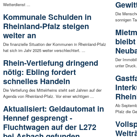
Gewit
Wetterdienst ...
Die Mensche
Kommunale Schulden in
sonnigen Ta
Rheinland-Pfalz steigen
Mietm
weiter an
bleib
Die finanzielle Situation der Kommunen in Rheinland-Pfalz
Neuba
hat sich im Jahr 2025 weiter verschlechtert. ...
Der Immobili
Rhein-Vertiefung dringend
unter Druck
nötig: Ebling fordert
Gastf
schnelles Handeln
Interk
Die Vertiefung des Mittelrheins steht seit Jahren auf der
Rhein
Agenda von Rheinland-Pfalz. Vor einer wichtigen ...
Ab Septembe
Aktualisiert: Geldautomat in
Pfalz die Ge
Hennef gesprengt -
Volls
Fluchtwagen auf der L272
Weitr
bei Asbach gefunden