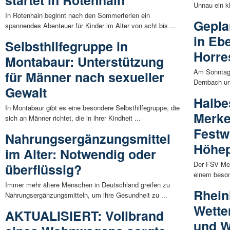
Unnau ein k
In Rotenhain beginnt nach den Sommerferien ein
Gepla
spannendes Abenteuer für Kinder im Alter von acht bis ...
in Eb
Selbsthilfegruppe in
Horre
Montabaur: Unterstützung
Am Sonntag,
für Männer nach sexueller
Dernbach un
Gewalt
Halbe
In Montabaur gibt es eine besondere Selbsthilfegruppe, die
Merke
sich an Männer richtet, die in ihrer Kindheit ...
Festw
Nahrungsergänzungsmittel
Höhe
im Alter: Notwendig oder
Der FSV Mer
überflüssig?
einem beso
Immer mehr ältere Menschen in Deutschland greifen zu
Rhein
Nahrungsergänzungsmitteln, um ihre Gesundheit zu ...
Wette
AKTUALISIERT: Vollbrand
und 