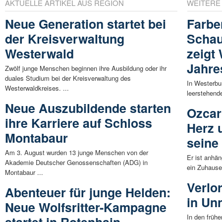
AKTUELLE ARTIKEL AUS REGION
WEITERE
Neue Generation startet bei
Farbe
der Kreisverwaltung
Schau
Westerwald
zeigt
Jahre
Zwölf junge Menschen beginnen ihre Ausbildung oder ihr
duales Studium bei der Kreisverwaltung des
In Westerbu
Westerwaldkreises. ...
leerstehende
Neue Auszubildende starten
Ozcar
ihre Karriere auf Schloss
Herz 
Montabaur
seine
Am 3. August wurden 13 junge Menschen von der
Er ist anhän
Akademie Deutscher Genossenschaften (ADG) in
ein Zuhause
Montabaur ...
Verlo
Abenteuer für junge Helden:
in Un
Neue Wolfsritter-Kampagne
In den früh
startet in Rotenhain