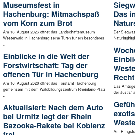
Museumsfest in
Siegw
Hachenburg: Mitmachspaß
Das i
vom Korn zum Brot
Natur
Am 16. August 2026 öffnet das Landschaftsmuseum
Der Siegwass
Westerwald in Hachenburg seine Türen für ein besonderes
Naturhighlig
...
Woche
Einblicke in die Welt der
Einbl
Forstwirtschaft: Tag der
Weste
offenen Tür in Hachenburg
Recht
Am 16. August 2026 öffnet das Forstamt Hachenburg
Das Amtsger
gemeinsam mit dem Waldbildungszentrum Rheinland-Pfalz
der Justiz“ 
...
Gefüh
Aktualisiert: Nach dem Auto
exoti
bei Urmitz legt der Rhein
Weste
Bazooka-Rakete bei Koblenz
Am Pfingsts
frei