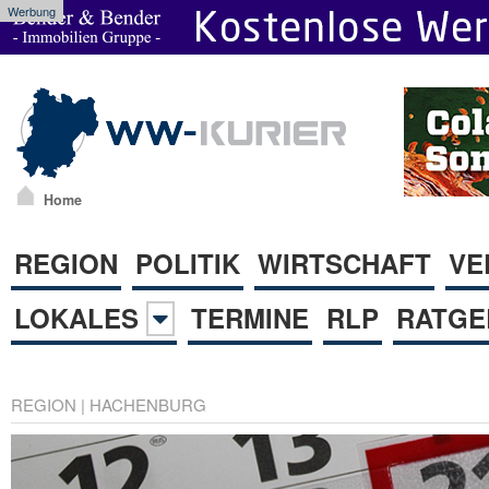
Werbung
Home
REGION
POLITIK
WIRTSCHAFT
VE
LOKALES
TERMINE
RLP
RATGE
REGION
|
HACHENBURG