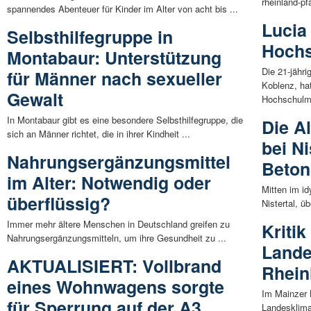
rheinland-pf
spannendes Abenteuer für Kinder im Alter von acht bis ...
Lucia
Selbsthilfegruppe in
Hochs
Montabaur: Unterstützung
Die 21-jähri
für Männer nach sexueller
Koblenz, ha
Gewalt
Hochschulme
In Montabaur gibt es eine besondere Selbsthilfegruppe, die
Die A
sich an Männer richtet, die in ihrer Kindheit ...
bei N
Nahrungsergänzungsmittel
Beton
im Alter: Notwendig oder
Mitten im id
überflüssig?
Nistertal, ü
Immer mehr ältere Menschen in Deutschland greifen zu
Kriti
Nahrungsergänzungsmitteln, um ihre Gesundheit zu ...
Lande
AKTUALISIERT: Vollbrand
Rhein
eines Wohnwagens sorgte
Im Mainzer L
für Sperrung auf der A3
Landesklim