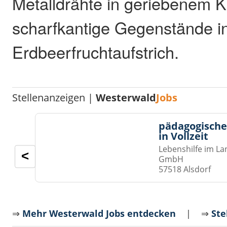
Metalldrähte in geriebenem 
scharfkantige Gegenstände i
Erdbeerfruchtaufstrich.
Stellenanzeigen |
Westerwald
Jobs
pädagogische
in Vollzeit
Lebenshilfe im La
<
GmbH
57518 Alsdorf
⇒
Mehr Westerwald Jobs entdecken
| ⇒
Ste