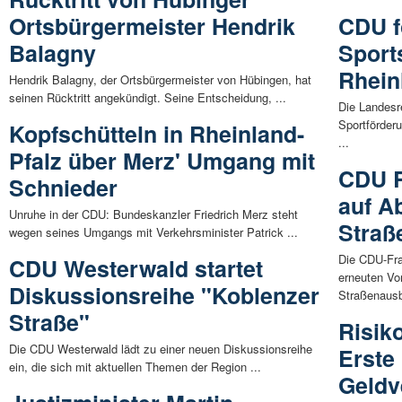
Ortsbürgermeister Hendrik
CDU f
Balagny
Sport
Rhein
Hendrik Balagny, der Ortsbürgermeister von Hübingen, hat
seinen Rücktritt angekündigt. Seine Entscheidung, ...
Die Landesr
Sportförder
Kopfschütteln in Rheinland-
...
Pfalz über Merz' Umgang mit
CDU R
Schnieder
auf A
Unruhe in der CDU: Bundeskanzler Friedrich Merz steht
Straß
wegen seines Umgangs mit Verkehrsminister Patrick ...
Die CDU-Fra
CDU Westerwald startet
erneuten Vo
Diskussionsreihe "Koblenzer
Straßenausb
Straße"
Risiko
Die CDU Westerwald lädt zu einer neuen Diskussionsreihe
Erste
ein, die sich mit aktuellen Themen der Region ...
Geldv