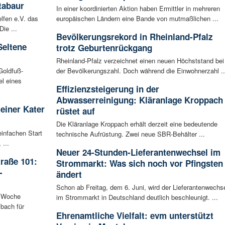
tabaur
In einer koordinierten Aktion haben Ermittler in mehreren
lfen e.V. das
europäischen Ländern eine Bande von mutmaßlichen ...
ie ...
Bevölkerungsrekord in Rheinland-Pfalz
Seltene
trotz Geburtenrückgang
Rheinland-Pfalz verzeichnet einen neuen Höchststand bei
Goldfuß-
der Bevölkerungszahl. Doch während die Einwohnerzahl ..
l eines
Effizienzsteigerung in der
Abwasserreinigung: Kläranlage Kroppach
leiner Kater
rüstet auf
Die Kläranlage Kroppach erhält derzeit eine bedeutende
infachen Start
technische Aufrüstung. Zwei neue SBR-Behälter ...
 ...
Neuer 24-Stunden-Lieferantenwechsel im
raße 101:
Strommarkt: Was sich noch vor Pfingsten
-
ändert
Schon ab Freitag, dem 6. Juni, wird der Lieferantenwechs
n Woche
im Strommarkt in Deutschland deutlich beschleunigt. ...
bach für
Ehrenamtliche Vielfalt: evm unterstützt