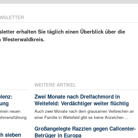
WSLETTER
etter erhalten Sie täglich einen Überblick über die
m Westerwaldkreis.
WEITERE ARTIKEL
blenz:
Zwei Monate nach Dreifachmord in
rung
Weitefeld: Verdächtiger weiter flüchtig
einen neuen
Auch zwei Monate nach dem grausamen Verbrechen an
rnehmensführung
einer Familie in Weitefeld gibt es keine Anzeichen ...
Großangelegte Razzien gegen Callcenter-
ch sieben
Betrüger in Europa