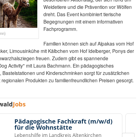
Weidetiere und die Prävention vor Wölfen
dreht. Das Event kombiniert tierische
Begegnungen mit einem informativen
Fachprogramm.
nn)
Familien können sich auf Alpakas vom Hof
cker, Limousinkühe mit Kälbchen vom Hof Idelberger, Ponys der
hwarzhalsziegen freuen. Zudem gibt es spannende
og Activity" mit Laura Bachmann. Ein pädagogisches
 Bastelstationen und Kinderschminken sorgt für zusätzlichen
it regionalen Produkten zu familienfreundlichen Preisen gesorgt.
wald
Jobs
Pädagogische Fachkraft (m/w/d)
für die Wohnstätte
Lebenshilfe im Landkreis Altenkirchen