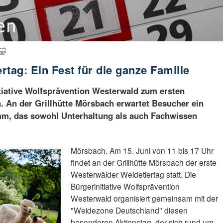
tag: Ein Fest für die ganze Familie
itiative Wolfsprävention Westerwald zum ersten
. An der Grillhütte Mörsbach erwartet Besucher ein
m, das sowohl Unterhaltung als auch Fachwissen
Mörsbach. Am 15. Juni von 11 bis 17 Uhr
findet an der Grillhütte Mörsbach der erste
Westerwälder Weidetiertag statt. Die
Bürgerinitiative Wolfsprävention
Westerwald organisiert gemeinsam mit der
"Weidezone Deutschland" diesen
besonderen Aktionstag, der sich rund um