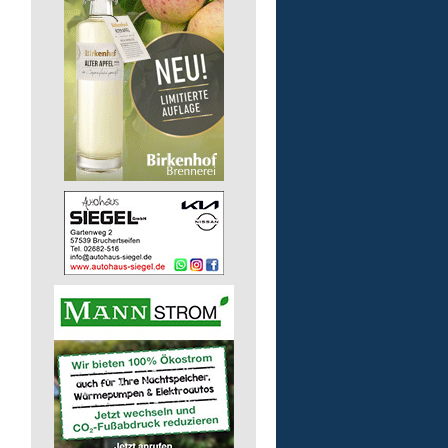
Pädagogische Fachkraft
für die Tagesförderstätt
Lebenshilfe im Landkreis Altenk