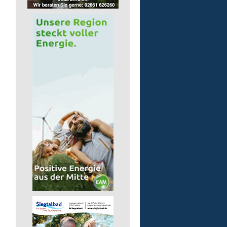
GmbH
57632 Flammersfeld