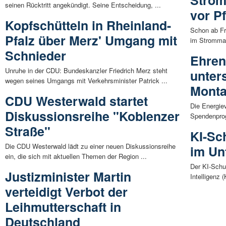
Strom
seinen Rücktritt angekündigt. Seine Entscheidung, ...
vor P
Kopfschütteln in Rheinland-
Schon ab Fr
Pfalz über Merz' Umgang mit
im Strommark
Schnieder
Ehren
Unruhe in der CDU: Bundeskanzler Friedrich Merz steht
unters
wegen seines Umgangs mit Verkehrsminister Patrick ...
Mont
CDU Westerwald startet
Die Energiev
Diskussionsreihe "Koblenzer
Spendenprog
Straße"
KI-Sc
Die CDU Westerwald lädt zu einer neuen Diskussionsreihe
im Un
ein, die sich mit aktuellen Themen der Region ...
Der KI-Schu
Justizminister Martin
Intelligenz (
verteidigt Verbot der
Leihmutterschaft in
Deutschland