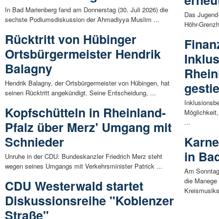
erneu
In Bad Marienberg fand am Donnerstag (30. Juli 2026) die
Das Jugend-
sechste Podiumsdiskussion der Ahmadiyya Muslim ...
Höhr-Grenzha
Rücktritt von Hübinger
Finan
Ortsbürgermeister Hendrik
Inklu
Balagny
Rhein
Hendrik Balagny, der Ortsbürgermeister von Hübingen, hat
gesti
seinen Rücktritt angekündigt. Seine Entscheidung, ...
Inklusionsb
Kopfschütteln in Rheinland-
Möglichkeit
...
Pfalz über Merz' Umgang mit
Schnieder
Karne
in Ba
Unruhe in der CDU: Bundeskanzler Friedrich Merz steht
wegen seines Umgangs mit Verkehrsminister Patrick ...
Am Sonntag,
die Manege 
CDU Westerwald startet
Kreismusiks
Diskussionsreihe "Koblenzer
Straße"