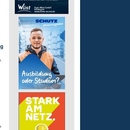
ng
n
e