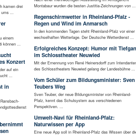
Montabaur wurden die besten Justitia-Zeichnungen von ...
ch kamen drei
 ums ...
Regenschirmwetter in Rheinland-Pfalz -
rer
Regen und Wind im Anmarsch
In den kommenden Tagen steht Rheinland-Pfalz vor einer
wechselhaften Wetterlage. Der Deutsche Wetterdienst ...
zu einem
6 können ...
Erfolgreiches Konzept: Humor mit Tiefga
sucht
im Schlosstheater Neuwied
es Konzert
Mit der Ernennung von René Heinersdorff zum Intendante
des Schlosstheaters Neuwied gelang der Landesbühne ...
der auf ein
cht ...
Vom Schüler zum Bildungsminister: Sven
t in
Teubers Weg
Sven Teuber, der neue Bildungsminister von Rheinland-
Pfalz, kennt das Schulsystem aus verschiedenen
n Ransbach-
Perspektiven. ...
ndgottesdienst
Umwelt-Navi für Rheinland-Pfalz:
 übernimmt
Naturwissen per App
usen
Eine neue App soll in Rheinland-Pfalz das Wissen über di