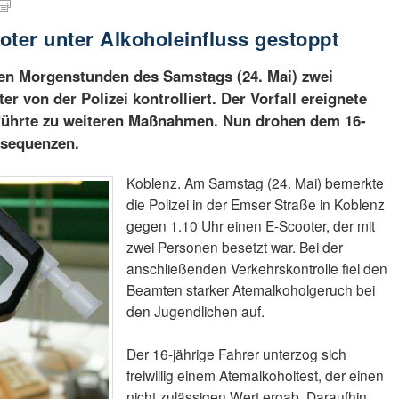
oter unter Alkoholeinfluss gestoppt
hen Morgenstunden des Samstags (24. Mai) zwei
r von der Polizei kontrolliert. Der Vorfall ereignete
 führte zu weiteren Maßnahmen. Nun drohen dem 16-
nsequenzen.
Koblenz. Am Samstag (24. Mai) bemerkte
die Polizei in der Emser Straße in Koblenz
gegen 1.10 Uhr einen E-Scooter, der mit
zwei Personen besetzt war. Bei der
anschließenden Verkehrskontrolle fiel den
Beamten starker Atemalkoholgeruch bei
den Jugendlichen auf.
Der 16-jährige Fahrer unterzog sich
freiwillig einem Atemalkoholtest, der einen
nicht zulässigen Wert ergab. Daraufhin