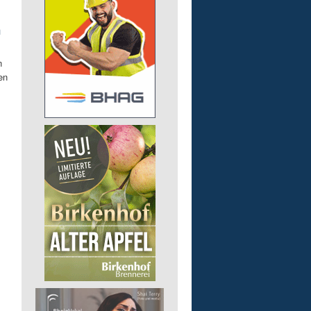
h
n
en