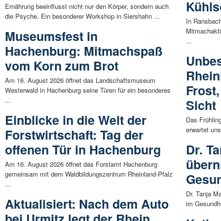
Kühls
Ernährung beeinflusst nicht nur den Körper, sondern auch
die Psyche. Ein besonderer Workshop in Siershahn ...
In Ransbac
Mitmachakti
Museumsfest in
...
Hachenburg: Mitmachspaß
Unbes
vom Korn zum Brot
Rhein
Am 16. August 2026 öffnet das Landschaftsmuseum
Frost
Westerwald in Hachenburg seine Türen für ein besonderes
...
Sicht
Einblicke in die Welt der
Das Frühlin
erwartet uns
Forstwirtschaft: Tag der
offenen Tür in Hachenburg
Dr. T
übern
Am 16. August 2026 öffnet das Forstamt Hachenburg
gemeinsam mit dem Waldbildungszentrum Rheinland-Pfalz
Gesun
...
Dr. Tanja M
Aktualisiert: Nach dem Auto
im Gesundh
bei Urmitz legt der Rhein