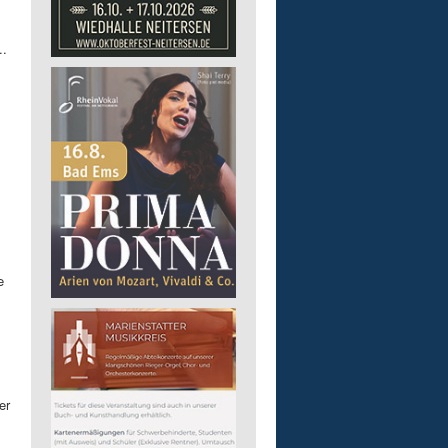
..
e
er