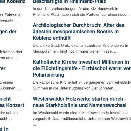
bei Koblenz
Beschäftigte in Rheinland-Pfalz
In den Tarifverhandlungen für das Kfz-Handwerk in
Rheinland-Pfalz haben sich die Parteien auf einen neuen .
les Fahrzeug
ersucht ...
Archäologischer Durchbruch: Alter des
gen der
ältesten mesopotamischen Bootes in
i
Koblenz enthüllt
Die antike Stadt Uruk, einst ein zentraler Knotenpunkt in
Mesopotamien, birgt noch immer Geheimnisse. ...
ch kamen drei
ren ums ...
Katholische Kirche investiert Millionen in
rer
die Flüchtlingshilfe - Erzbischof warnt vor
Polarisierung
zu einem
Die katholische Kirche hat im vergangenen Jahr erheblich
6 können ...
Summen in die Unterstützung von Geflüchteten ...
sucht
Westerwälder Holzwerke starten durch -
es Konzert
neue Starkholzlinie und Namenswechsel
der auf ein
Im Westerwald wurde eine zukunftsweisende Investition
cht ...
vorgestellt: Das traditionsreiche Unternehmen Westerwäld
...
t in