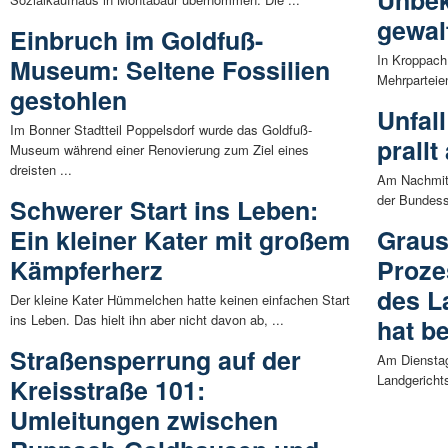
Unbek
gewal
Einbruch im Goldfuß-
In Kroppach
Museum: Seltene Fossilien
Mehrparteien
gestohlen
Unfal
Im Bonner Stadtteil Poppelsdorf wurde das Goldfuß-
prall
Museum während einer Renovierung zum Ziel eines
dreisten ...
Am Nachmitt
der Bundesst
Schwerer Start ins Leben:
Ein kleiner Kater mit großem
Graus
Kämpferherz
Proze
des L
Der kleine Kater Hümmelchen hatte keinen einfachen Start
ins Leben. Das hielt ihn aber nicht davon ab, ...
hat b
Straßensperrung auf der
Am Dienstag
Landgericht
Kreisstraße 101:
Umleitungen zwischen