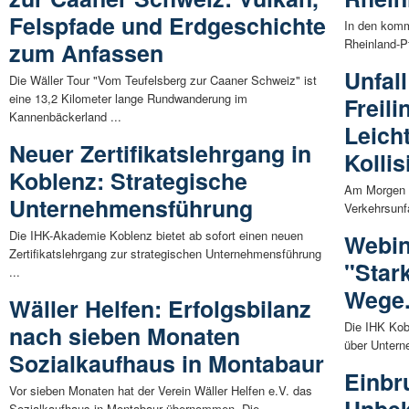
Felspfade und Erdgeschichte
In den kom
Rheinland-Pf
zum Anfassen
Unfall
Die Wäller Tour "Vom Teufelsberg zur Caaner Schweiz" ist
eine 13,2 Kilometer lange Rundwanderung im
Freili
Kannenbäckerland ...
Leich
Neuer Zertifikatslehrgang in
Kollis
Koblenz: Strategische
Am Morgen d
Unternehmensführung
Verkehrsunfa
Die IHK-Akademie Koblenz bietet ab sofort einen neuen
Webin
Zertifikatslehrgang zur strategischen Unternehmensführung
"Star
...
Wege
Wäller Helfen: Erfolgsbilanz
Die IHK Kobl
nach sieben Monaten
über Unterne
Sozialkaufhaus in Montabaur
Einbr
Vor sieben Monaten hat der Verein Wäller Helfen e.V. das
Sozialkaufhaus in Montabaur übernommen. Die ...