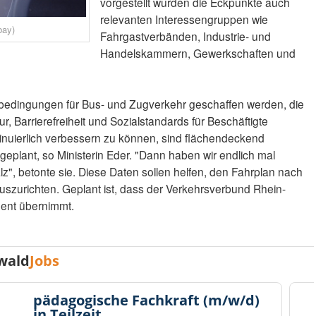
vorgestellt wurden die Eckpunkte auch
relevanten Interessengruppen wie
bay)
Fahrgastverbänden, Industrie- und
Handelskammern, Gewerkschaften und
nbedingungen für Bus- und Zugverkehr geschaffen werden, die
r, Barrierefreiheit und Sozialstandards für Beschäftigte
inuierlich verbessern zu können, sind flächendeckend
eplant, so Ministerin Eder. "Dann haben wir endlich mal
alz", betonte sie. Diese Daten sollen helfen, den Fahrplan nach
szurichten. Geplant ist, dass der Verkehrsverbund Rhein-
ent übernimmt.
wald
Jobs
pädagogische Fachkraft (m/w/d)
in Teilzeit