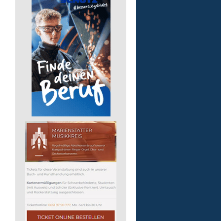
Lebenshilfe im Landkreis Altenk
GmbH
51598 Friesenhagen