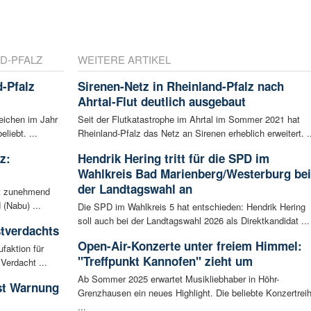
D-PFALZ
WEITERE ARTIKEL
-Pfalz
Sirenen-Netz in Rheinland-Pfalz nach
Ahrtal-Flut deutlich ausgebaut
eichen im Jahr
Seit der Flutkatastrophe im Ahrtal im Sommer 2021 hat
liebt. ...
Rheinland-Pfalz das Netz an Sirenen erheblich erweitert. ..
z:
Hendrik Hering tritt für die SPD im
Wahlkreis Bad Marienberg/Westerburg bei
der Landtagswahl an
ht zunehmend
 (Nabu) ...
Die SPD im Wahlkreis 5 hat entschieden: Hendrik Hering
soll auch bei der Landtagswahl 2026 als Direktkandidat ...
tverdachts
Open-Air-Konzerte unter freiem Himmel:
faktion für
"Treffpunkt Kannofen" zieht um
Verdacht ...
Ab Sommer 2025 erwartet Musikliebhaber in Höhr-
ist Warnung
Grenzhausen ein neues Highlight. Die beliebte Konzertrei
...