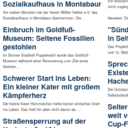
Ein exklusiv
Sozialkaufhaus in Montabaur
nicht zugäng
Vor sieben Monaten hat der Verein Wäller Helfen e.V. das
Sozialkaufhaus in Montabaur übernommen. Die ...
Neuwied. Di
Einbruch im Goldfuß-
"Sünd
Museum: Seltene Fossilien
in Sel
gestohlen
Das Projekt
und 12. Mai
Im Bonner Stadtteil Poppelsdorf wurde das Goldfuß-
Museum während einer Renovierung zum Ziel eines
Sprec
dreisten ...
Exist
Schwerer Start ins Leben:
Hach
Ein kleiner Kater mit großem
Die Gründung
Kämpferherz
Selbstständi
Der kleine Kater Hümmelchen hatte keinen einfachen Start
Selte
ins Leben. Das hielt ihn aber nicht davon ab, ...
weit v
Straßensperrung auf der
Cup-F