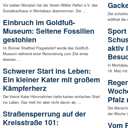
Gack
Vor sieben Monaten hat der Verein Wäller Helfen e.V. das
Sozialkaufhaus in Montabaur übernommen. Die ...
Der schotti
eröffnet die
Einbruch im Goldfuß-
Museum: Seltene Fossilien
Sport
gestohlen
Schus
aktiv
Im Bonner Stadtteil Poppelsdorf wurde das Goldfuß-
Museum während einer Renovierung zum Ziel eines
Besu
dreisten ...
In Montaba
Schwerer Start ins Leben:
18. Mai) mit
Ein kleiner Kater mit großem
Regen
Kämpferherz
Woche
Der kleine Kater Hümmelchen hatte keinen einfachen Start
Pfalz
ins Leben. Das hielt ihn aber nicht davon ab, ...
Die Mensche
Straßensperrung auf der
der Woche ü
Kreisstraße 101:
Vom R