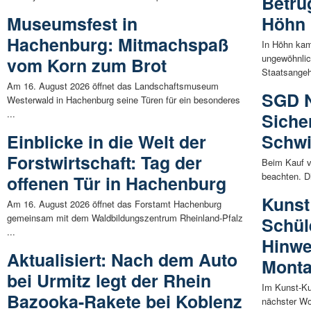
Betrü
Museumsfest in
Höhn
Hachenburg: Mitmachspaß
In Höhn kam
ungewöhnlic
vom Korn zum Brot
Staatsangehö
Am 16. August 2026 öffnet das Landschaftsmuseum
SGD N
Westerwald in Hachenburg seine Türen für ein besonderes
...
Siche
Einblicke in die Welt der
Schwi
Forstwirtschaft: Tag der
Beim Kauf v
beachten. D
offenen Tür in Hachenburg
Kunst 
Am 16. August 2026 öffnet das Forstamt Hachenburg
gemeinsam mit dem Waldbildungszentrum Rheinland-Pfalz
Schül
...
Hinwe
Aktualisiert: Nach dem Auto
Mont
bei Urmitz legt der Rhein
Im Kunst-Ku
Bazooka-Rakete bei Koblenz
nächster Wo