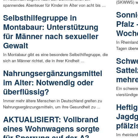
(SKWWS) wied
spannendes Abenteuer für Kinder im Alter von acht bis ...
Sonni
Selbsthilfegruppe in
Pfalz
Montabaur: Unterstützung
Woch
für Männer nach sexueller
In Rheinlan
Gewalt
Tagen überwi
In Montabaur gibt es eine besondere Selbsthilfegruppe, die
Schwe
sich an Männer richtet, die in ihrer Kindheit ...
Sattel
Nahrungsergänzungsmittel
mehre
im Alter: Notwendig oder
Ein schwerer
überflüssig?
vierstündige
Immer mehr ältere Menschen in Deutschland greifen zu
Hefti
Nahrungsergänzungsmitteln, um ihre Gesundheit zu ...
Jagdg
AKTUALISIERT: Vollbrand
pfälz
eines Wohnwagens sorgte
Im rheinland
für Sperrung auf der A3