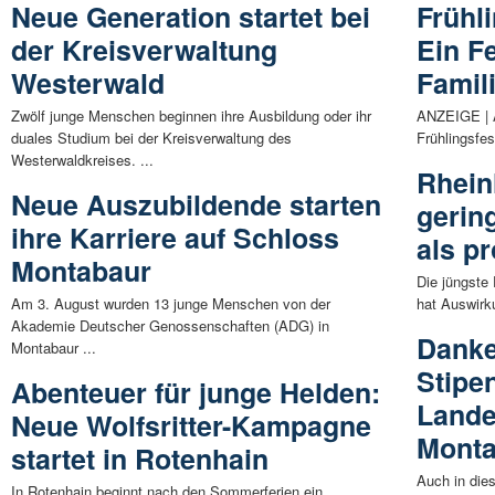
Neue Generation startet bei
Frühl
der Kreisverwaltung
Ein Fe
Westerwald
Famil
Zwölf junge Menschen beginnen ihre Ausbildung oder ihr
ANZEIGE | A
duales Studium bei der Kreisverwaltung des
Frühlingsfes
Westerwaldkreises. ...
Rhein
Neue Auszubildende starten
gerin
ihre Karriere auf Schloss
als pr
Montabaur
Die jüngste
Am 3. August wurden 13 junge Menschen von der
hat Auswirku
Akademie Deutscher Genossenschaften (ADG) in
Danke
Montabaur ...
Stipe
Abenteuer für junge Helden:
Land
Neue Wolfsritter-Kampagne
Mont
startet in Rotenhain
Auch in die
In Rotenhain beginnt nach den Sommerferien ein