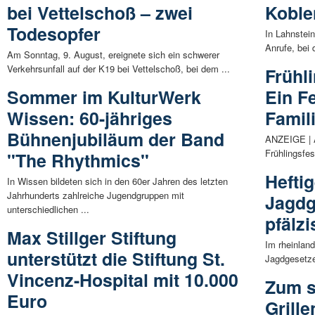
bei Vettelschoß – zwei
Koble
Todesopfer
In Lahnstei
Anrufe, bei 
Am Sonntag, 9. August, ereignete sich ein schwerer
Verkehrsunfall auf der K19 bei Vettelschoß, bei dem ...
Frühl
Sommer im KulturWerk
Ein Fe
Wissen: 60-jähriges
Famil
Bühnenjubiläum der Band
ANZEIGE | A
Frühlingsfes
"The Rhythmics"
Hefti
In Wissen bildeten sich in den 60er Jahren des letzten
Jahrhunderts zahlreiche Jugendgruppen mit
Jagdg
unterschiedlichen ...
pfälz
Max Stillger Stiftung
Im rheinland
unterstützt die Stiftung St.
Jagdgesetze
Vincenz-Hospital mit 10.000
Zum s
Euro
Grille