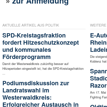
»
zur Anmeldung
AKTUELLE ARTIKEL AUS POLITIK
WEITERE
SPD-Kreistagsfraktion
E-Aut
fordert Hitzeschutzkonzept
Rhein
und kommunales
Ladei
Förderprogramm
Die steigen
Koblenz hat 
Damit der Westerwaldkreis zukünftig besser auf
Hitzeperioden eingestellt ist, hat die SPD-Kreistagsfraktion
Spann
...
Stadi
Podiumsdiskussion zur
Razor
Landratswahl im
Am 17. Mai 
Westerwaldkreis:
Fighting Far
Erfolgreicher Austausch in
Oldti