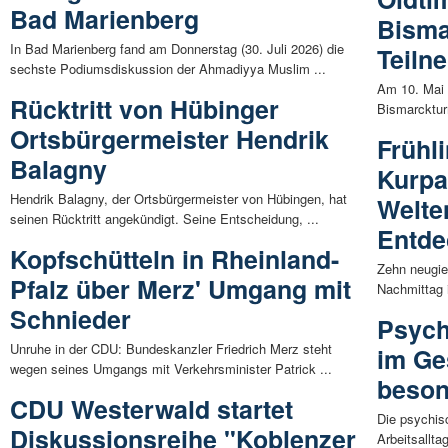
Bad Marienberg
Bisma
In Bad Marienberg fand am Donnerstag (30. Juli 2026) die
Teiln
sechste Podiumsdiskussion der Ahmadiyya Muslim ...
Am 10. Mai 
Rücktritt von Hübinger
Bismarcktur
Ortsbürgermeister Hendrik
Frühl
Balagny
Kurpa
Hendrik Balagny, der Ortsbürgermeister von Hübingen, hat
Welte
seinen Rücktritt angekündigt. Seine Entscheidung, ...
Entde
Kopfschütteln in Rheinland-
Zehn neugie
Pfalz über Merz' Umgang mit
Nachmittag 
Schnieder
Psych
Unruhe in der CDU: Bundeskanzler Friedrich Merz steht
im Ge
wegen seines Umgangs mit Verkehrsminister Patrick ...
beson
CDU Westerwald startet
Die psychis
Diskussionsreihe "Koblenzer
Arbeitsalltag