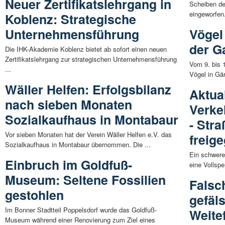
Neuer Zertifikatslehrgang in
Scheiben de
eingeworfen.
Koblenz: Strategische
Unternehmensführung
Vögel
der G
Die IHK-Akademie Koblenz bietet ab sofort einen neuen
Zertifikatslehrgang zur strategischen Unternehmensführung
Vom 9. bis 
...
Vögel in Gär
Wäller Helfen: Erfolgsbilanz
Aktua
nach sieben Monaten
Verke
Sozialkaufhaus in Montabaur
- Stra
Vor sieben Monaten hat der Verein Wäller Helfen e.V. das
freig
Sozialkaufhaus in Montabaur übernommen. Die ...
Ein schwere
Einbruch im Goldfuß-
eine Vollspe
Museum: Seltene Fossilien
Falsc
gestohlen
gefäl
Im Bonner Stadtteil Poppelsdorf wurde das Goldfuß-
Weite
Museum während einer Renovierung zum Ziel eines