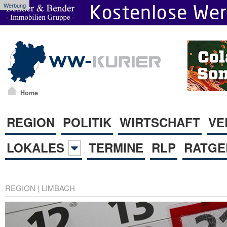
Werbung
Home
REGION
POLITIK
WIRTSCHAFT
VE
LOKALES
TERMINE
RLP
RATGE
REGION
|
LIMBACH