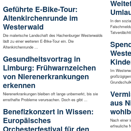
Weite
Geführte E-Bike-Tour:
Umlau
Altenkirchenrunde im
In den sozia
Westerwald
Falschmeldu
Tatverdächti
Die malerische Landschaft des Hachenburger Westerwalds
lädt zu einer weiteren E-Bike-Tour ein. Die
Spend
Altenkirchenrunde ...
Weste
Gesundheitsvortrag in
Kinde
Limburg: Frühwarnzeichen
Im Westerwa
von Nierenerkrankungen
großzügigen
Grundschulk
erkennen
Vermi
Nierenerkrankungen bleiben oft lange unbemerkt, bis sie
ernsthafte Probleme verursachen. Doch es gibt ...
aus N
Benefizkonzert in Wissen:
wohlb
Europäisches
Nach einer i
erfreuliche 
Orchesterfestival für den