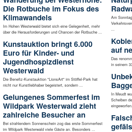
Die Rotbuche im Fokus des
Radwa
Klimawandels
Am Sonntag,
Verkehrsver
Im Hohen Westerwald bietet sich eine Gelegenheit, mehr
...
über die Herausforderungen und Chancen der Rotbuche ...
Koblen
Kunstauktion bringt 6.000
auf n
Euro für Kinder- und
Das renommi
Jugendhospizdienst
in seinem 33
Westerwald
Unbek
Die Benefiz-Kunstauktion "LionsArt" im Stöffel-Park hat
Bagge
nicht nur Kunstliebhaber begeistert, sondern ...
In Meudt wu
Gelungenes Sommerfest im
Scheiben de
Wildpark Westerwald zieht
eingeworfen.
zahlreiche Besucher an
Falsc
Bei strahlendem Sonnenschein zog das erste Sommerfest
gefäl
im Wildpark Westerwald viele Gäste an. Besonders ...