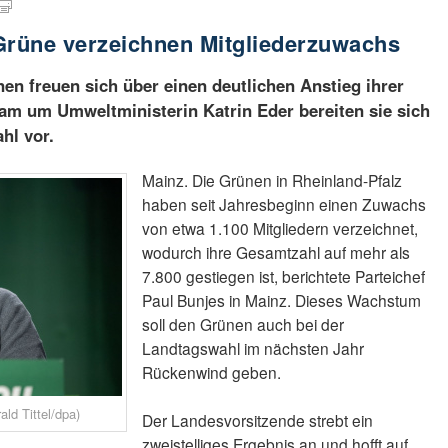
Grüne verzeichnen Mitgliederzuwachs
nen freuen sich über einen deutlichen Anstieg ihrer
eam um Umweltministerin Katrin Eder bereiten sie sich
hl vor.
Mainz. Die Grünen in Rheinland-Pfalz
haben seit Jahresbeginn einen Zuwachs
von etwa 1.100 Mitgliedern verzeichnet,
wodurch ihre Gesamtzahl auf mehr als
7.800 gestiegen ist, berichtete Parteichef
Paul Bunjes in Mainz. Dieses Wachstum
soll den Grünen auch bei der
Landtagswahl im nächsten Jahr
Rückenwind geben.
ald Tittel/dpa)
Der Landesvorsitzende strebt ein
zweistelliges Ergebnis an und hofft auf