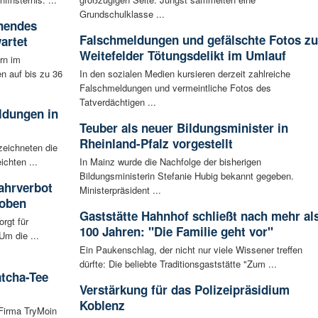
Grundschulklasse ...
nnendes
Falschmeldungen und gefälschte Fotos zu
artet
Weitefelder Tötungsdelikt im Umlauf
rn im
n auf bis zu 36
In den sozialen Medien kursieren derzeit zahlreiche
Falschmeldungen und vermeintliche Fotos des
Tatverdächtigen ...
ldungen in
Teuber als neuer Bildungsminister in
Rheinland-Pfalz vorgestellt
zeichneten die
ichten ...
In Mainz wurde die Nachfolge der bisherigen
Bildungsministerin Stefanie Hubig bekannt gegeben.
ahrverbot
Ministerpräsident ...
hoben
Gaststätte Hahnhof schließt nach mehr al
rgt für
100 Jahren: "Die Familie geht vor"
Um die ...
Ein Paukenschlag, der nicht nur viele Wissener treffen
dürfte: Die beliebte Traditionsgaststätte "Zum ...
atcha-Tee
Verstärkung für das Polizeipräsidium
Koblenz
 Firma TryMoin