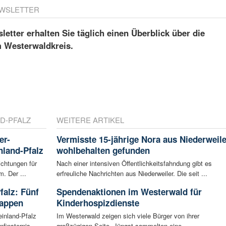
WSLETTER
etter erhalten Sie täglich einen Überblick über die
m Westerwaldkreis.
D-PFALZ
WEITERE ARTIKEL
er-
Vermisste 15-jährige Nora aus Niederweile
nland-Pfalz
wohlbehalten gefunden
ichtungen für
Nach einer intensiven Öffentlichkeitsfahndung gibt es
. Der ...
erfreuliche Nachrichten aus Niederweiler. Die seit ...
falz: Fünf
Spendenaktionen im Westerwald für
tappen
Kinderhospizdienste
inland-Pfalz
Im Westerwald zeigen sich viele Bürger von ihrer
finsternis. ...
großzügigen Seite. Jüngst sammelten eine