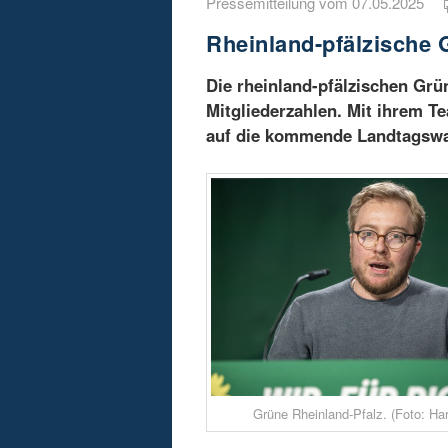
Pressemitteilung vom 07.05.2025
Rheinland-pfälzische 
Die rheinland-pfälzischen Grü
Mitgliederzahlen. Mit ihrem T
auf die kommende Landtagswa
Grüne Rheinland-Pfalz. (Foto: Har