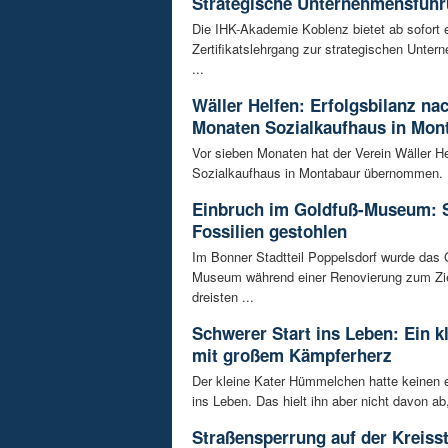
Strategische Unternehmensfüh
Die IHK-Akademie Koblenz bietet ab sofort 
Zertifikatslehrgang zur strategischen Unte
...
Wäller Helfen: Erfolgsbilanz na
Monaten Sozialkaufhaus in Mon
Vor sieben Monaten hat der Verein Wäller He
Sozialkaufhaus in Montabaur übernommen. D
Einbruch im Goldfuß-Museum: 
Fossilien gestohlen
Im Bonner Stadtteil Poppelsdorf wurde das 
Museum während einer Renovierung zum Zie
dreisten ...
Schwerer Start ins Leben: Ein k
mit großem Kämpferherz
Der kleine Kater Hümmelchen hatte keinen e
ins Leben. Das hielt ihn aber nicht davon ab,
Straßensperrung auf der Kreisst