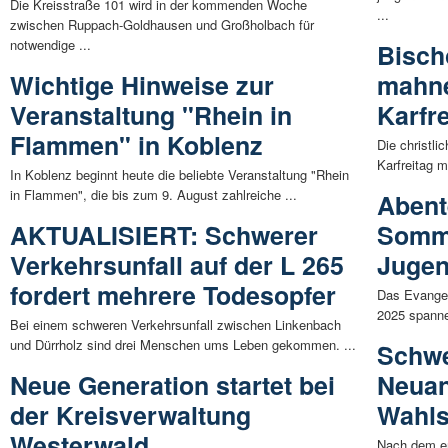
Die Kreisstraße 101 wird in der kommenden Woche
...
zwischen Ruppach-Goldhausen und Großholbach für
notwendige ...
Bisch
Wichtige Hinweise zur
mahne
Veranstaltung "Rhein in
Karfr
Flammen" in Koblenz
Die christl
Karfreitag m
In Koblenz beginnt heute die beliebte Veranstaltung "Rhein
in Flammen", die bis zum 9. August zahlreiche ...
Abent
AKTUALISIERT: Schwerer
Somme
Verkehrsunfall auf der L 265
Jugen
fordert mehrere Todesopfer
Das Evange
2025 spanne
Bei einem schweren Verkehrsunfall zwischen Linkenbach
und Dürrholz sind drei Menschen ums Leben gekommen. ...
Schwe
Neue Generation startet bei
Neuan
der Kreisverwaltung
Wahls
Westerwald
Nach dem e